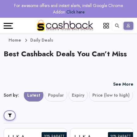
Regional
Online
Earn
For awesome offers and instant alerts, install Google Chrome
Language
Shops
Stores
More
Addon
Click here
Restaurant
All
Share
English
stores
And
Deutsch
Home
Daily Deals
Earn
Best Cashback Deals You Can’t Miss
Vouchers
&
Refer
Offers
And
See More
Earn
Daily
Sort by
:
Latest
Popular
Expiry
Price (low to high)
Deals
All
20% RABATT
20% RABATT