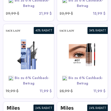
Bis zu 6% Cashback-
Bis zu 6% Cashback-
Betrag
Betrag
29,99 $
21,99 $
23,99 $
15,99 $
40% RABATT
54% RABATT
3D Augenbrauengel |
Wasserdicht, Schnell
Trocknend, Hochpigmentiert
View All Sace Lady Deals
Bis zu 6% Cashback-
Bis zu 6% Cashback-
SHOP NOW
Betrag
Betrag
19,99 $
11,99 $
25,99 $
11,99 $
24% RABATT
24% RABATT