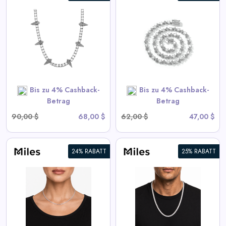
6mm Iced Out Star Tennis
Kette
View All Miles Deals
SHOP NOW
Bis zu 4% Cashback-
Bis zu 4% Cashback-
Betrag
Betrag
90,00 $
68,00 $
62,00 $
47,00 $
24% RABATT
25% RABATT
6mm Iced CZ Tennis Chain
Halskette
View All Miles Deals