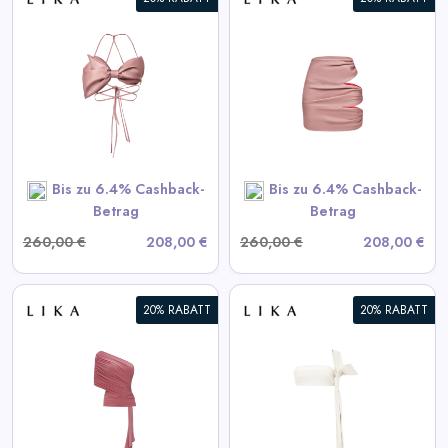
Daily
Deal
Drapierte Pink-Minirock
Categories
View All LIKA Deals
SHOP NOW
Bis zu 6.4% Cashback-
Bis zu 6.4% Cashback-
Betrag
Betrag
260,00 €
208,00 €
260,00 €
208,00 €
20% RABATT
20% RABATT
Weißes Lederoberteil
View All LIKA Deals