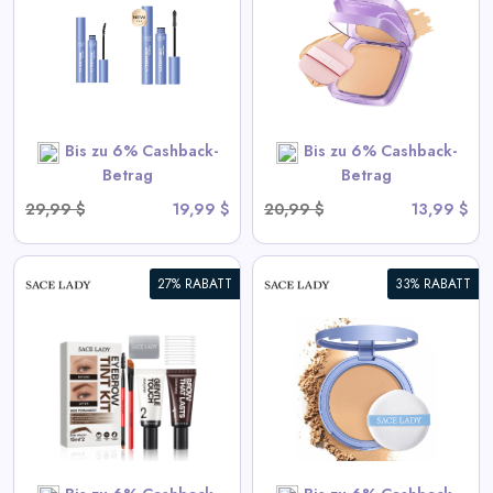
Cremige Foundation
View All Sace Lady Deals
SHOP NOW
Bis zu 6% Cashback-
Bis zu 6% Cashback-
Betrag
Betrag
29,99 $
19,99 $
20,99 $
13,99 $
27% RABATT
33% RABATT
Langanhaltendes
wasserdichtes Gesichtspuder
View All Sace Lady Deals
SHOP NOW