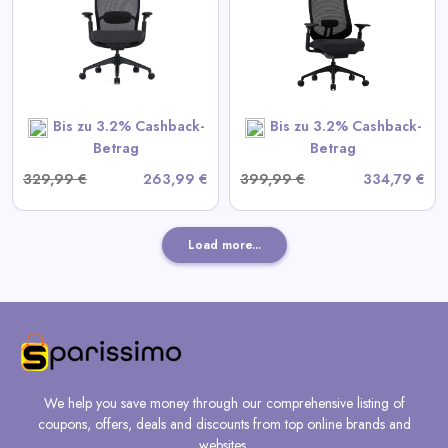
Ergonomischer Bürostuhl
View All Colamy Deals
SHOP NOW
Bis zu 3.2% Cashback-
Bis zu 3.2% Cashback-
Betrag
Betrag
329,99 €
263,99 €
399,99 €
334,79 €
Load more...
We help you save money through our comprehensive listing of
coupons, offers, deals and discounts from top online brands and
websites.