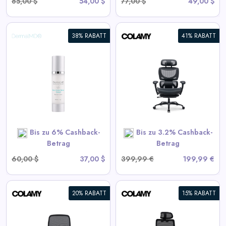
85,00 $
54,00 $
77,00 $
49,00 $
38% RABATT
41% RABATT
COLAMY AERIX Futuristischer
Ergonomischer Bürostuhl
View All Colamy Deals
SHOP NOW
Bis zu 6% Cashback-
Bis zu 3.2% Cashback-
Betrag
Betrag
60,00 $
37,00 $
399,99 €
199,99 €
20% RABATT
15% RABATT
COLAMY ATLAS-01 Exekutive