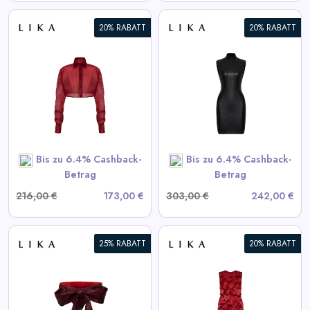
20% RABATT
20% RABATT
Schwarzes strukturiertes Mini-
Kleid
View All LIKA Deals
SHOP NOW
Bis zu 6.4% Cashback-
Bis zu 6.4% Cashback-
Betrag
Betrag
216,00 €
173,00 €
303,00 €
242,00 €
25% RABATT
20% RABATT
Bordeaux Kleid mit
voluminösen Elementen