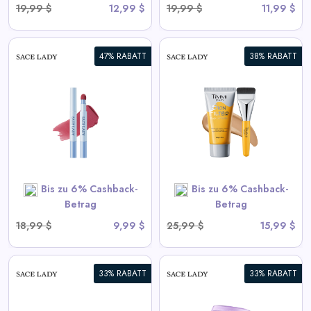
19,99 $
12,99 $
19,99 $
11,99 $
47% RABATT
38% RABATT
HAUTFILTER
KÖRPERKONSOLIDERER |
Wasserdicht,
Übertragungsbeständig
View All Sace Lady Deals
Bis zu 6% Cashback-
Bis zu 6% Cashback-
SHOP NOW
Betrag
Betrag
18,99 $
9,99 $
25,99 $
15,99 $
33% RABATT
33% RABATT
Immer-auf Vollabdeckung