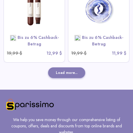
View All Sace Lady Deals
SHOP NOW
Bis zu 6% Cashback-
Bis zu 6% Cashback-
Betrag
Betrag
19,99 $
12,99 $
19,99 $
11,99 $
Load more...
We help you save money through our comprehensive listing of
coupons, offers, deals and discounts from top online brands and
websites.