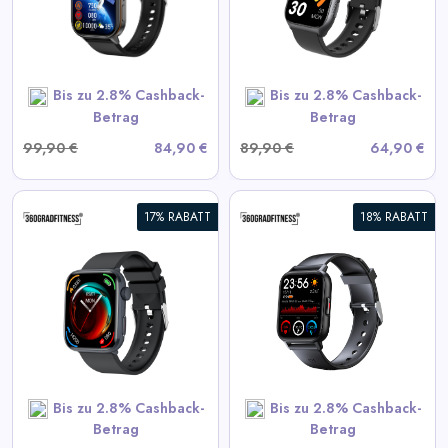
View All 360GradFitness
Deals
Bis zu 2.8% Cashback-
Bis zu 2.8% Cashback-
SHOP NOW
Betrag
Betrag
99,90 €
84,90 €
89,90 €
64,90 €
17% RABATT
18% RABATT
360° FITSmartWatch PRO3
Smart
View All 360GradFitness
Deals
Bis zu 2.8% Cashback-
Bis zu 2.8% Cashback-
SHOP NOW
Betrag
Betrag