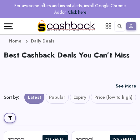
Regional
Online
Earn
For awesome offers and instant alerts, install Google Chrome
Language
Shops
Stores
More
Addon
Click here
Restaurant
All
Share
English
stores
And
Deutsch
Home
Daily Deals
Earn
Best Cashback Deals You Can’t Miss
Vouchers
&
Refer
Offers
And
See More
Earn
Daily
Sort by
:
Latest
Popular
Expiry
Price (low to high)
Deals
All
20% RABATT
19% RABATT