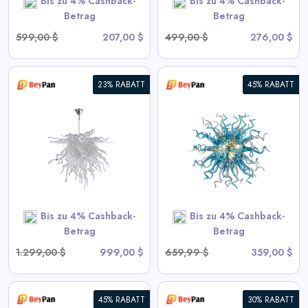
Bis zu 4% Cashback-
Bis zu 4% Cashback-
SHOP NOW
Betrag
Betrag
599,00 $
207,00 $
499,00 $
276,00 $
23% RABATT
45% RABATT
Moderne Blown Glass
Chandelier Sputnik Form
View All BeyPan Deals
SHOP NOW
Bis zu 4% Cashback-
Bis zu 4% Cashback-
Betrag
Betrag
1.299,00 $
999,00 $
659,99 $
359,00 $
45% RABATT
30% RABATT