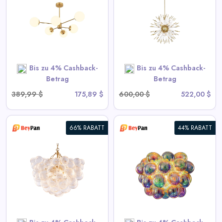
Kronleuchter - Goldene
Sputnik-Hängelampe
View All BeyPan Deals
Bis zu 4% Cashback-
Bis zu 4% Cashback-
SHOP NOW
Betrag
Betrag
389,99 $
175,89 $
600,00 $
522,00 $
66% RABATT
44% RABATT
Blubbernde Deckenleuchte mit
irisierendem Cognac getöntem
Glas
View All BeyPan Deals