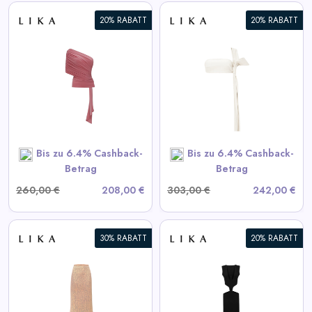
20% RABATT
20% RABATT
Weißes Lederoberteil
View All LIKA Deals
SHOP NOW
Bis zu 6.4% Cashback-
Bis zu 6.4% Cashback-
Betrag
Betrag
260,00 €
208,00 €
303,00 €
242,00 €
30% RABATT
20% RABATT
Schwarzes Kleid mit
Taillenausschnitten