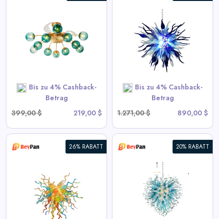
Chihuly Stil Geblasenes Glas
Kronleuchter Gradient Blau
und Frosted Weiß
View All BeyPan Deals
Bis zu 4% Cashback-
Bis zu 4% Cashback-
SHOP NOW
Betrag
Betrag
399,00 $
219,00 $
1.271,00 $
890,00 $
26% RABATT
20% RABATT
Blown Glass Chandeliers
Chihuly Style Blau
View All BeyPan Deals