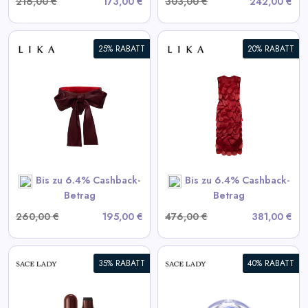
216,00 €
173,00 €
303,00 €
242,00 €
25% RABATT
20% RABATT
Bordeaux Kleid mit
voluminösen Elementen
View All LIKA Deals
SHOP NOW
Bis zu 6.4% Cashback-
Bis zu 6.4% Cashback-
Betrag
Betrag
260,00 €
195,00 €
476,00 €
381,00 €
35% RABATT
40% RABATT
Selbstklebende Wimpern