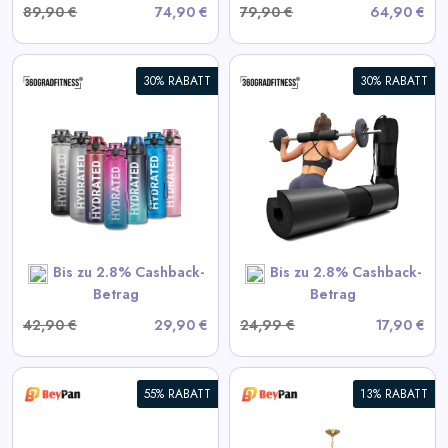
89,90 €
74,90 €
79,90 €
64,90 €
30% RABATT
30% RABATT
360° Langhantel-Polster
View All 360GradFitness
Deals
SHOP NOW
Bis zu 2.8% Cashback-
Bis zu 2.8% Cashback-
Betrag
Betrag
42,90 €
29,90 €
24,99 €
17,90 €
55% RABATT
13% RABATT
Moderne Starburst Kristall-