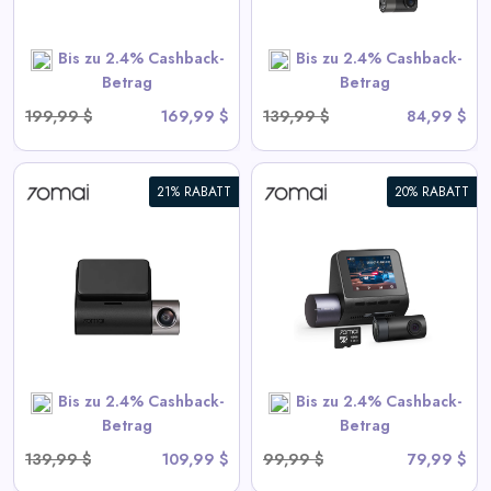
Bis zu 2.4% Cashback-
Bis zu 2.4% Cashback-
SHOP NOW
Betrag
Betrag
199,99 $
169,99 $
139,99 $
84,99 $
21% RABATT
20% RABATT
70mai Dash Cam A410 2.5K
HDR Dual mit GPS,
Notaufzeichnung, G-Sensor,
App-Steuerung und
kompaktem Design
View All 70mai Deals
Bis zu 2.4% Cashback-
Bis zu 2.4% Cashback-
SHOP NOW
Betrag
Betrag
139,99 $
109,99 $
99,99 $
79,99 $