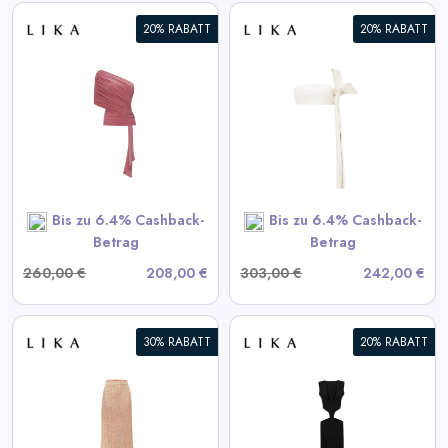
20% RABATT
20% RABATT
Weißes Lederoberteil
View All LIKA Deals
SHOP NOW
Bis zu 6.4% Cashback-
Bis zu 6.4% Cashback-
Betrag
Betrag
260,00 €
208,00 €
303,00 €
242,00 €
30% RABATT
20% RABATT
Schwarzes Kleid mit
Taillenausschnitten