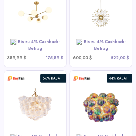
Kronleuchter - Goldene
Sputnik-Hängelampe
View All BeyPan Deals
Bis zu 4% Cashback-
Bis zu 4% Cashback-
SHOP NOW
Betrag
Betrag
389,99 $
175,89 $
600,00 $
522,00 $
66% RABATT
44% RABATT
Blubbernde Deckenleuchte mit
irisierendem Cognac getöntem
Glas
View All BeyPan Deals