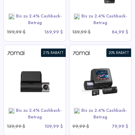
Bis zu 2.4% Cashback-
Bis zu 2.4% Cashback-
SHOP NOW
Betrag
Betrag
199,99 $
169,99 $
139,99 $
84,99 $
21% RABATT
20% RABATT
70mai Dash Cam A410 2.5K
HDR Dual mit GPS,
Notaufzeichnung, G-Sensor,
App-Steuerung und
kompaktem Design
View All 70mai Deals
Bis zu 2.4% Cashback-
Bis zu 2.4% Cashback-
SHOP NOW
Betrag
Betrag
139,99 $
109,99 $
99,99 $
79,99 $