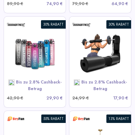
89,90 €
74,90 €
79,90 €
64,90 €
30% RABATT
30% RABATT
360° Langhantel-Polster
View All 360GradFitness
Deals
SHOP NOW
Bis zu 2.8% Cashback-
Bis zu 2.8% Cashback-
Betrag
Betrag
42,90 €
29,90 €
24,99 €
17,90 €
55% RABATT
13% RABATT
Moderne Starburst Kristall-