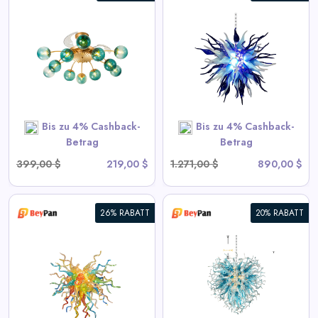
Chihuly Stil Geblasenes Glas
Kronleuchter Gradient Blau
und Frosted Weiß
View All BeyPan Deals
Bis zu 4% Cashback-
Bis zu 4% Cashback-
SHOP NOW
Betrag
Betrag
399,00 $
219,00 $
1.271,00 $
890,00 $
26% RABATT
20% RABATT
Blown Glass Chandeliers
Chihuly Style Blau
View All BeyPan Deals