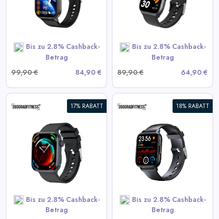
View All 360GradFitness
Deals
Bis zu 2.8% Cashback-
Bis zu 2.8% Cashback-
SHOP NOW
Betrag
Betrag
99,90 €
84,90 €
89,90 €
64,90 €
17% RABATT
18% RABATT
360° FITSmartWatch PRO3
Smart
View All 360GradFitness
Deals
Bis zu 2.8% Cashback-
Bis zu 2.8% Cashback-
SHOP NOW
Betrag
Betrag