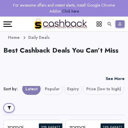
Regional
Online
Earn
For awesome offers and instant alerts, install Google Chrome
Language
Shops
Stores
More
Addon
Click here
Restaurant
All
Share
English
stores
And
Deutsch
Home
Daily Deals
Earn
Best Cashback Deals You Can’t Miss
Vouchers
&
Refer
Offers
And
See More
Earn
Daily
Sort by
:
Latest
Popular
Expiry
Price (low to high)
Deals
All
20% RABATT
19% RABATT