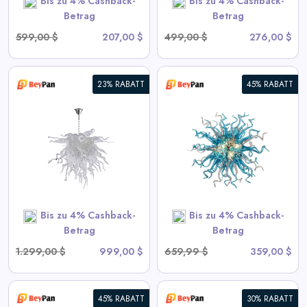
Bis zu 4% Cashback-
Bis zu 4% Cashback-
SHOP NOW
Betrag
Betrag
599,00 $
207,00 $
499,00 $
276,00 $
23% RABATT
45% RABATT
Moderne Blown Glass
Chandelier Sputnik Form
View All BeyPan Deals
SHOP NOW
Bis zu 4% Cashback-
Bis zu 4% Cashback-
Betrag
Betrag
1.299,00 $
999,00 $
659,99 $
359,00 $
45% RABATT
30% RABATT