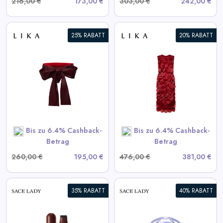
216,00 €
173,00 €
303,00 €
242,00 €
25% RABATT
20% RABATT
Bordeaux Kleid mit
voluminösen Elementen
View All LIKA Deals
SHOP NOW
Bis zu 6.4% Cashback-
Bis zu 6.4% Cashback-
Betrag
Betrag
260,00 €
195,00 €
476,00 €
381,00 €
35% RABATT
40% RABATT
Selbstklebende Wimpern