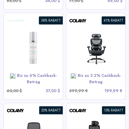
85,00 $
54,00 $
77,00 $
49,00 $
38% RABATT
41% RABATT
COLAMY AERIX Futuristischer
Ergonomischer Bürostuhl
View All Colamy Deals
SHOP NOW
Bis zu 6% Cashback-
Bis zu 3.2% Cashback-
Betrag
Betrag
60,00 $
37,00 $
399,99 €
199,99 €
20% RABATT
15% RABATT
COLAMY ATLAS-01 Exekutive