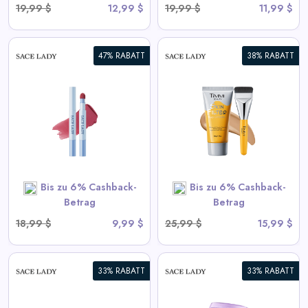
19,99 $
12,99 $
19,99 $
11,99 $
47% RABATT
38% RABATT
HAUTFILTER
KÖRPERKONSOLIDERER |
Wasserdicht,
Übertragungsbeständig
View All Sace Lady Deals
Bis zu 6% Cashback-
Bis zu 6% Cashback-
SHOP NOW
Betrag
Betrag
18,99 $
9,99 $
25,99 $
15,99 $
33% RABATT
33% RABATT
Immer-auf Vollabdeckung