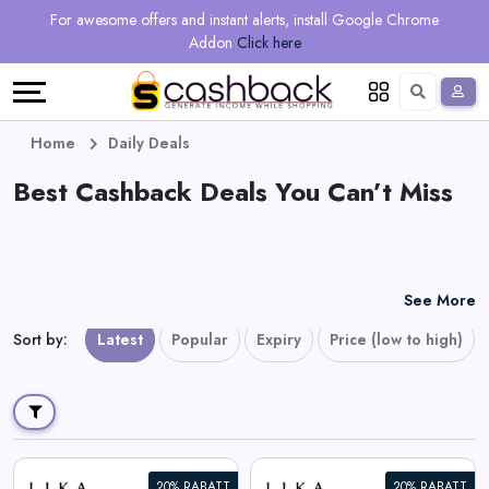
Regional
Online
Earn
For awesome offers and instant alerts, install Google Chrome
Language
Shops
Stores
More
Addon
Click here
Restaurant
All
Share
English
stores
And
Deutsch
Home
Daily Deals
Earn
Best Cashback Deals You Can’t Miss
Vouchers
&
Refer
Offers
And
See More
Earn
Daily
Sort by
:
Latest
Popular
Expiry
Price (low to high)
Deals
All
20% RABATT
20% RABATT