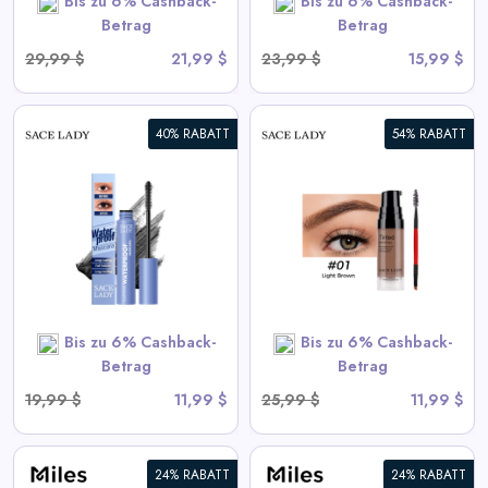
Bis zu 6% Cashback-
Bis zu 6% Cashback-
Betrag
Betrag
29,99 $
21,99 $
23,99 $
15,99 $
40% RABATT
54% RABATT
3D Augenbrauengel |
Wasserdicht, Schnell
Trocknend, Hochpigmentiert
View All Sace Lady Deals
Bis zu 6% Cashback-
Bis zu 6% Cashback-
SHOP NOW
Betrag
Betrag
19,99 $
11,99 $
25,99 $
11,99 $
24% RABATT
24% RABATT