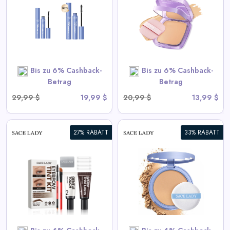
Cremige Foundation
View All Sace Lady Deals
SHOP NOW
Bis zu 6% Cashback-
Bis zu 6% Cashback-
Betrag
Betrag
29,99 $
19,99 $
20,99 $
13,99 $
27% RABATT
33% RABATT
Langanhaltendes
wasserdichtes Gesichtspuder
View All Sace Lady Deals
SHOP NOW