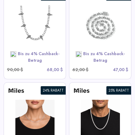
6mm Iced Out Star Tennis
Kette
View All Miles Deals
SHOP NOW
Bis zu 4% Cashback-
Bis zu 4% Cashback-
Betrag
Betrag
90,00 $
68,00 $
62,00 $
47,00 $
24% RABATT
25% RABATT
6mm Iced CZ Tennis Chain
Halskette
View All Miles Deals