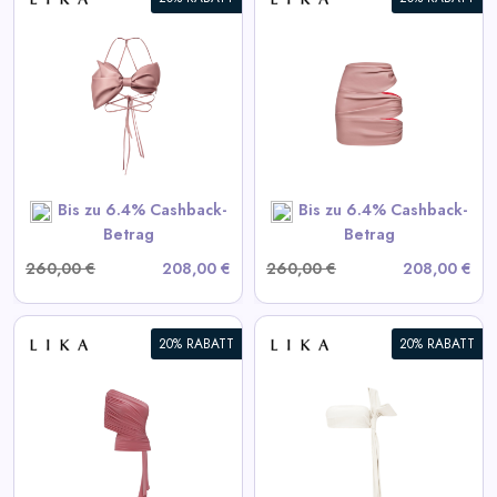
Daily
Deal
Drapierte Pink-Minirock
Categories
View All LIKA Deals
SHOP NOW
Bis zu 6.4% Cashback-
Bis zu 6.4% Cashback-
Betrag
Betrag
260,00 €
208,00 €
260,00 €
208,00 €
20% RABATT
20% RABATT
Weißes Lederoberteil
View All LIKA Deals