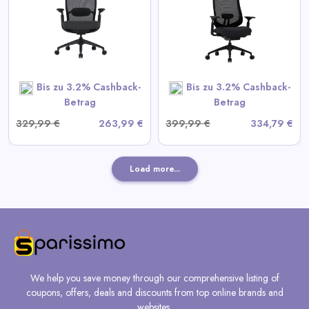
Ergonomischer Bürostuhl
View All Colamy Deals
SHOP NOW
Bis zu 3.2% Cashback-
Bis zu 3.2% Cashback-
Betrag
Betrag
329,99 €
263,99 €
399,99 €
334,79 €
Load more...
We help you save money through our comprehensive listing of
coupons, offers, deals and discounts from top online brands and
websites.