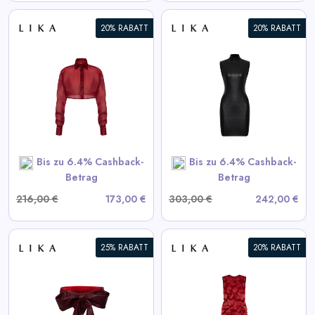
20% RABATT
20% RABATT
Schwarzes strukturiertes Mini-
Kleid
View All LIKA Deals
SHOP NOW
Bis zu 6.4% Cashback-
Bis zu 6.4% Cashback-
Betrag
Betrag
216,00 €
173,00 €
303,00 €
242,00 €
25% RABATT
20% RABATT
Bordeaux Kleid mit
voluminösen Elementen