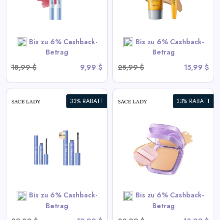
View All Sace Lady Deals
Bis zu 6% Cashback-
Bis zu 6% Cashback-
SHOP NOW
Betrag
Betrag
18,99 $
9,99 $
25,99 $
15,99 $
33% RABATT
33% RABATT
Immer-auf Vollabdeckung
Cremige Foundation
View All Sace Lady Deals
SHOP NOW
Bis zu 6% Cashback-
Bis zu 6% Cashback-
Betrag
Betrag