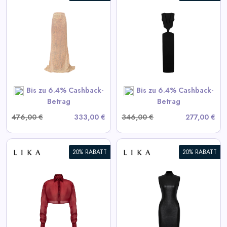
Schwarzes Kleid mit
Taillenausschnitten
View All LIKA Deals
SHOP NOW
Bis zu 6.4% Cashback-
Bis zu 6.4% Cashback-
Betrag
Betrag
476,00 €
333,00 €
346,00 €
277,00 €
20% RABATT
20% RABATT
Schwarzes strukturiertes Mini-
Kleid
View All LIKA Deals