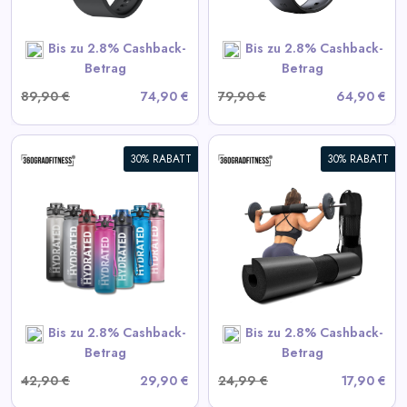
Bis zu 2.8% Cashback-
Bis zu 2.8% Cashback-
SHOP NOW
Betrag
Betrag
89,90 €
74,90 €
79,90 €
64,90 €
30% RABATT
30% RABATT
360° Langhantel-Polster
View All 360GradFitness
Deals
SHOP NOW
Bis zu 2.8% Cashback-
Bis zu 2.8% Cashback-
Betrag
Betrag
42,90 €
29,90 €
24,99 €
17,90 €