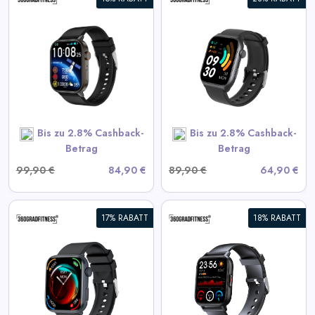
Daily
360° FitSmartWatch PRO
Deal
Health
Categories
View All 360GradFitness
Deals
Bis zu 2.8% Cashback-
Bis zu 2.8% Cashback-
SHOP NOW
Betrag
Betrag
99,90 €
84,90 €
89,90 €
64,90 €
17% RABATT
18% RABATT
360° FITSmartWatch PRO3
Smart
View All 360GradFitness
Deals