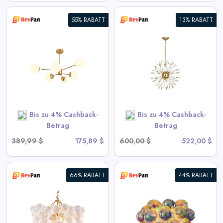
55% RABATT
13% RABATT
Moderne Starburst Kristall-
Kronleuchter - Goldene
Sputnik-Hängelampe
View All BeyPan Deals
Bis zu 4% Cashback-
Bis zu 4% Cashback-
SHOP NOW
Betrag
Betrag
389,99 $
175,89 $
600,00 $
522,00 $
66% RABATT
44% RABATT
Blubbernde Deckenleuchte mit
irisierendem Cognac getöntem
Glas