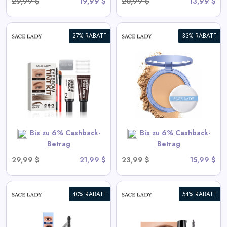
29,99 $
19,99 $
20,99 $
13,99 $
27% RABATT
33% RABATT
Langanhaltendes
wasserdichtes Gesichtspuder
View All Sace Lady Deals
SHOP NOW
Bis zu 6% Cashback-
Bis zu 6% Cashback-
Betrag
Betrag
29,99 $
21,99 $
23,99 $
15,99 $
40% RABATT
54% RABATT
3D Augenbrauengel |
Wasserdicht, Schnell