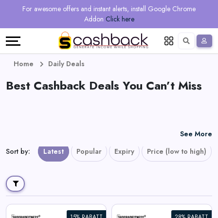
Regional
Online
Earn
For awesome offers and instant alerts, install Google Chrome
Language
Shops
Stores
More
Addon
Click here
Restaurant
All
Share
English
stores
And
Deutsch
Home
Daily Deals
Earn
Best Cashback Deals You Can’t Miss
Vouchers
&
Refer
Offers
And
See More
Earn
Daily
Sort by
:
Latest
Popular
Expiry
Price (low to high)
Deals
All
15% RABATT
28% RABATT