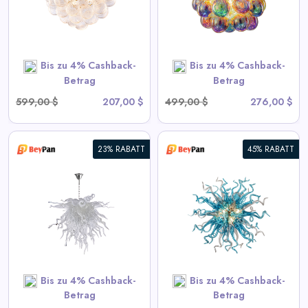
View All BeyPan Deals
Bis zu 4% Cashback-
Bis zu 4% Cashback-
SHOP NOW
Betrag
Betrag
599,00 $
207,00 $
499,00 $
276,00 $
23% RABATT
45% RABATT
Moderne Blown Glass
Chandelier Sputnik Form
View All BeyPan Deals
SHOP NOW
Bis zu 4% Cashback-
Bis zu 4% Cashback-
Betrag
Betrag