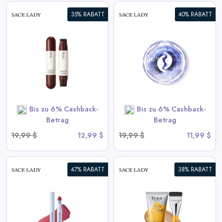
35% RABATT
40% RABATT
Selbstklebende Wimpern
View All Sace Lady Deals
SHOP NOW
Bis zu 6% Cashback-
Bis zu 6% Cashback-
Betrag
Betrag
19,99 $
12,99 $
19,99 $
11,99 $
47% RABATT
38% RABATT
HAUTFILTER
KÖRPERKONSOLIDERER |
Wasserdicht,
Übertragungsbeständig