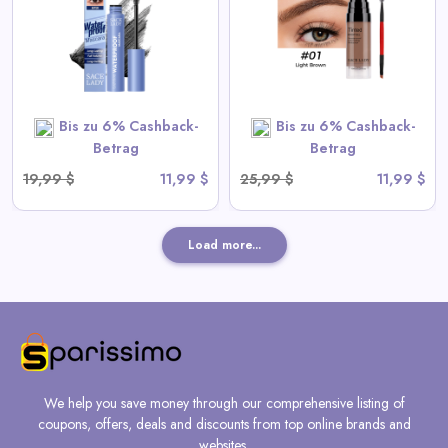
Trocknend, Hochpigmentiert
View All Sace Lady Deals
Bis zu 6% Cashback-
Bis zu 6% Cashback-
SHOP NOW
Betrag
Betrag
19,99 $
11,99 $
25,99 $
11,99 $
Load more...
We help you save money through our comprehensive listing of
coupons, offers, deals and discounts from top online brands and
websites.