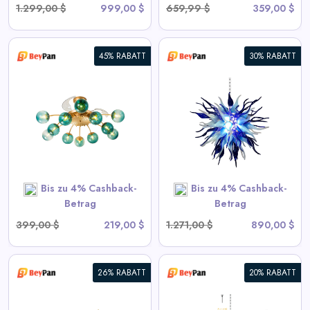
1.299,00 $
999,00 $
659,99 $
359,00 $
45% RABATT
30% RABATT
Chihuly Stil Geblasenes Glas
Kronleuchter Gradient Blau
und Frosted Weiß
View All BeyPan Deals
Bis zu 4% Cashback-
Bis zu 4% Cashback-
SHOP NOW
Betrag
Betrag
399,00 $
219,00 $
1.271,00 $
890,00 $
26% RABATT
20% RABATT
Blown Glass Chandeliers