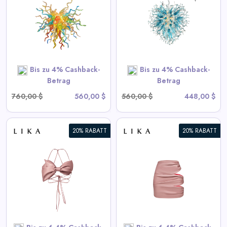
Chihuly Style Blau
View All BeyPan Deals
SHOP NOW
Bis zu 4% Cashback-
Bis zu 4% Cashback-
Betrag
Betrag
760,00 $
560,00 $
560,00 $
448,00 $
20% RABATT
20% RABATT
Drapierte Pink-Minirock
View All LIKA Deals
SHOP NOW