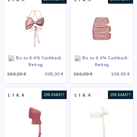
Daily
Deal
Drapierte Pink-Minirock
Categories
View All LIKA Deals
SHOP NOW
Bis zu 6.4% Cashback-
Bis zu 6.4% Cashback-
Betrag
Betrag
260,00 €
208,00 €
260,00 €
208,00 €
20% RABATT
20% RABATT
Weißes Lederoberteil
View All LIKA Deals