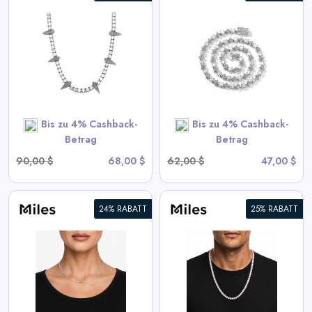
6mm Iced Out Star Tennis
Kette
View All Miles Deals
SHOP NOW
Bis zu 4% Cashback-
Bis zu 4% Cashback-
Betrag
Betrag
90,00 $
68,00 $
62,00 $
47,00 $
24% RABATT
25% RABATT
6mm Iced CZ Tennis Chain
Halskette
View All Miles Deals