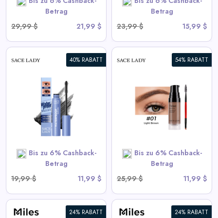
Bis zu 6% Cashback-
Bis zu 6% Cashback-
Betrag
Betrag
29,99 $
21,99 $
23,99 $
15,99 $
40% RABATT
54% RABATT
3D Augenbrauengel |
Wasserdicht, Schnell
Trocknend, Hochpigmentiert
View All Sace Lady Deals
Bis zu 6% Cashback-
Bis zu 6% Cashback-
SHOP NOW
Betrag
Betrag
19,99 $
11,99 $
25,99 $
11,99 $
24% RABATT
24% RABATT