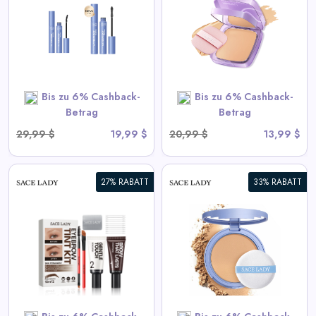
Cremige Foundation
View All Sace Lady Deals
SHOP NOW
Bis zu 6% Cashback-
Bis zu 6% Cashback-
Betrag
Betrag
29,99 $
19,99 $
20,99 $
13,99 $
27% RABATT
33% RABATT
Langanhaltendes
wasserdichtes Gesichtspuder
View All Sace Lady Deals
SHOP NOW