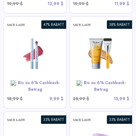
19,99 $
12,99 $
19,99 $
11,99 $
47% RABATT
38% RABATT
HAUTFILTER
KÖRPERKONSOLIDERER |
Wasserdicht,
Übertragungsbeständig
View All Sace Lady Deals
Bis zu 6% Cashback-
Bis zu 6% Cashback-
SHOP NOW
Betrag
Betrag
18,99 $
9,99 $
25,99 $
15,99 $
33% RABATT
33% RABATT
Immer-auf Vollabdeckung