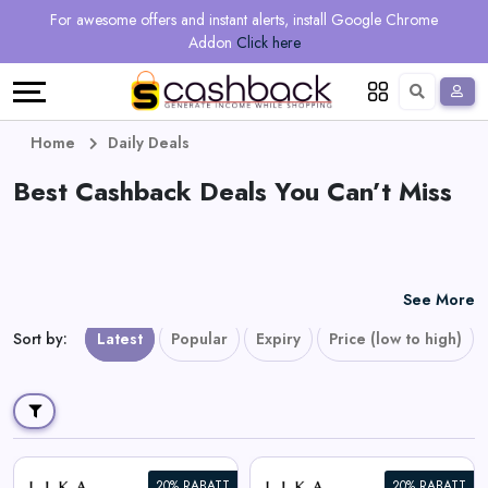
Regional
Online
Earn
For awesome offers and instant alerts, install Google Chrome
Language
Shops
Stores
More
Addon
Click here
Restaurant
All
Share
English
stores
And
Deutsch
Home
Daily Deals
Earn
Best Cashback Deals You Can’t Miss
Vouchers
&
Refer
Offers
And
See More
Earn
Daily
Sort by
:
Latest
Popular
Expiry
Price (low to high)
Deals
All
20% RABATT
20% RABATT