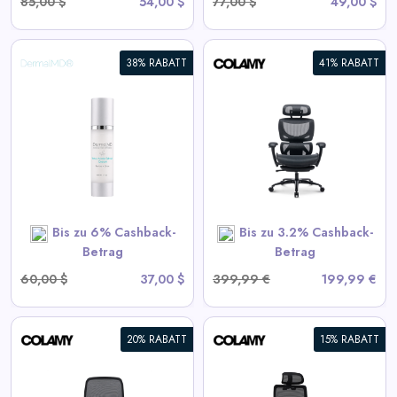
85,00 $
54,00 $
77,00 $
49,00 $
38% RABATT
41% RABATT
COLAMY AERIX Futuristischer
Ergonomischer Bürostuhl
View All Colamy Deals
SHOP NOW
Bis zu 6% Cashback-
Bis zu 3.2% Cashback-
Betrag
Betrag
60,00 $
37,00 $
399,99 €
199,99 €
20% RABATT
15% RABATT
COLAMY ATLAS-01 Exekutive