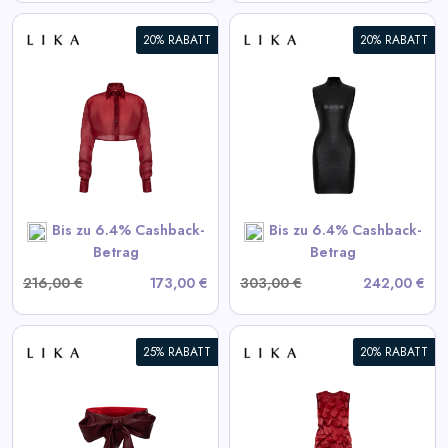
20% RABATT
20% RABATT
Schwarzes strukturiertes Mini-
Kleid
View All LIKA Deals
SHOP NOW
Bis zu 6.4% Cashback-
Bis zu 6.4% Cashback-
Betrag
Betrag
216,00 €
173,00 €
303,00 €
242,00 €
25% RABATT
20% RABATT
Bordeaux Kleid mit
voluminösen Elementen