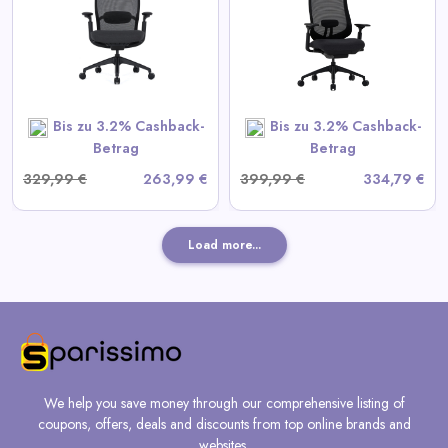
Ergonomischer Bürostuhl
View All Colamy Deals
SHOP NOW
Bis zu 3.2% Cashback-
Bis zu 3.2% Cashback-
Betrag
Betrag
329,99 €
263,99 €
399,99 €
334,79 €
Load more...
We help you save money through our comprehensive listing of
coupons, offers, deals and discounts from top online brands and
websites.