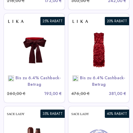
216,00 €
173,00 €
303,00 €
242,00 €
25% RABATT
20% RABATT
Bordeaux Kleid mit
voluminösen Elementen
View All LIKA Deals
SHOP NOW
Bis zu 6.4% Cashback-
Bis zu 6.4% Cashback-
Betrag
Betrag
260,00 €
195,00 €
476,00 €
381,00 €
35% RABATT
40% RABATT
Selbstklebende Wimpern