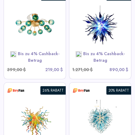
Chihuly Stil Geblasenes Glas
Kronleuchter Gradient Blau
und Frosted Weiß
View All BeyPan Deals
Bis zu 4% Cashback-
Bis zu 4% Cashback-
SHOP NOW
Betrag
Betrag
399,00 $
219,00 $
1.271,00 $
890,00 $
26% RABATT
20% RABATT
Blown Glass Chandeliers
Chihuly Style Blau
View All BeyPan Deals