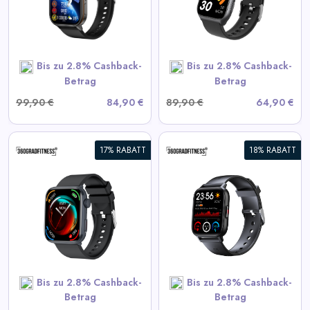
View All 360GradFitness
Deals
Bis zu 2.8% Cashback-
Bis zu 2.8% Cashback-
SHOP NOW
Betrag
Betrag
99,90 €
84,90 €
89,90 €
64,90 €
17% RABATT
18% RABATT
360° FITSmartWatch PRO3
Smart
View All 360GradFitness
Deals
Bis zu 2.8% Cashback-
Bis zu 2.8% Cashback-
SHOP NOW
Betrag
Betrag