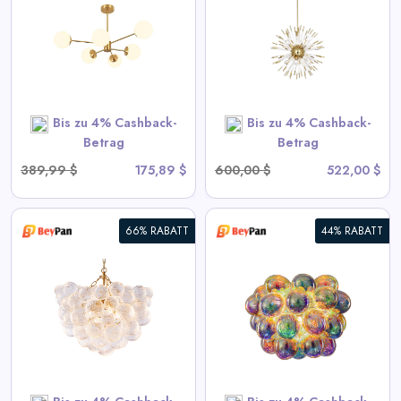
Kronleuchter - Goldene
Sputnik-Hängelampe
View All BeyPan Deals
Bis zu 4% Cashback-
Bis zu 4% Cashback-
SHOP NOW
Betrag
Betrag
389,99 $
175,89 $
600,00 $
522,00 $
66% RABATT
44% RABATT
Blubbernde Deckenleuchte mit
irisierendem Cognac getöntem
Glas
View All BeyPan Deals