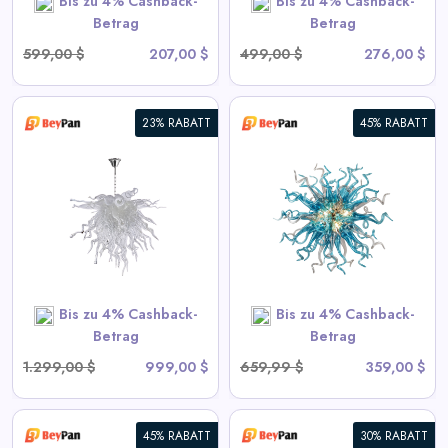
Bis zu 4% Cashback-
Bis zu 4% Cashback-
SHOP NOW
Betrag
Betrag
599,00 $
207,00 $
499,00 $
276,00 $
23% RABATT
45% RABATT
Moderne Blown Glass
Chandelier Sputnik Form
View All BeyPan Deals
SHOP NOW
Bis zu 4% Cashback-
Bis zu 4% Cashback-
Betrag
Betrag
1.299,00 $
999,00 $
659,99 $
359,00 $
45% RABATT
30% RABATT