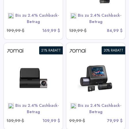
Bis zu 2.4% Cashback-
Bis zu 2.4% Cashback-
SHOP NOW
Betrag
Betrag
199,99 $
169,99 $
139,99 $
84,99 $
21% RABATT
20% RABATT
70mai Dash Cam A410 2.5K
HDR Dual mit GPS,
Notaufzeichnung, G-Sensor,
App-Steuerung und
kompaktem Design
View All 70mai Deals
Bis zu 2.4% Cashback-
Bis zu 2.4% Cashback-
SHOP NOW
Betrag
Betrag
139,99 $
109,99 $
99,99 $
79,99 $