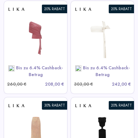
20% RABATT
20% RABATT
Weißes Lederoberteil
View All LIKA Deals
SHOP NOW
Bis zu 6.4% Cashback-
Bis zu 6.4% Cashback-
Betrag
Betrag
260,00 €
208,00 €
303,00 €
242,00 €
30% RABATT
20% RABATT
Schwarzes Kleid mit
Taillenausschnitten