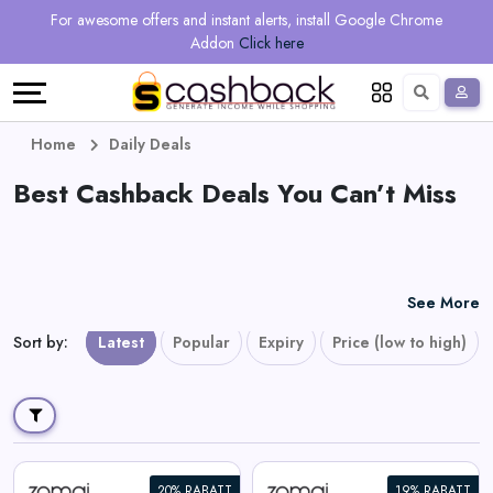
Regional
Online
Earn
For awesome offers and instant alerts, install Google Chrome
Language
Shops
Stores
More
Addon
Click here
Restaurant
All
Share
English
stores
And
Deutsch
Home
Daily Deals
Earn
Best Cashback Deals You Can’t Miss
Vouchers
&
Refer
Offers
And
See More
Earn
Daily
Sort by
:
Latest
Popular
Expiry
Price (low to high)
Deals
All
20% RABATT
19% RABATT