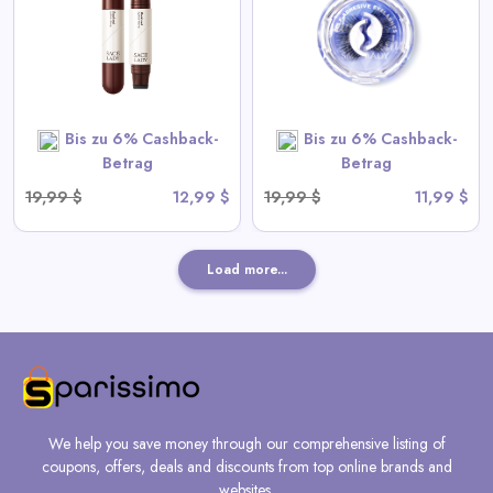
View All Sace Lady Deals
SHOP NOW
Bis zu 6% Cashback-
Bis zu 6% Cashback-
Betrag
Betrag
19,99 $
12,99 $
19,99 $
11,99 $
Load more...
We help you save money through our comprehensive listing of
coupons, offers, deals and discounts from top online brands and
websites.