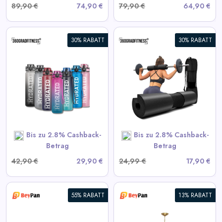
89,90 €
74,90 €
79,90 €
64,90 €
30% RABATT
30% RABATT
360° Langhantel-Polster
View All 360GradFitness
Deals
SHOP NOW
Bis zu 2.8% Cashback-
Bis zu 2.8% Cashback-
Betrag
Betrag
42,90 €
29,90 €
24,99 €
17,90 €
55% RABATT
13% RABATT
Moderne Starburst Kristall-