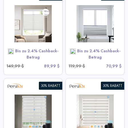
Persilux Individuelle
Zellenschattierungen von oben
nach unten und von unten nach
oben
View All Persilux Deals
Bis zu 2.4% Cashback-
Bis zu 2.4% Cashback-
SHOP NOW
Betrag
Betrag
149,99 $
89,99 $
119,99 $
70,99 $
30% RABATT
30% RABATT
A-OK Motorisierte Dual-Layer
Zebra-Jalousien
View All Persilux Deals