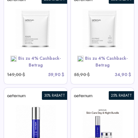
Daily
Deal
Aeternum GLYNAC Pulver
Categories
View All Aeternum Deals
SHOP NOW
Bis zu 4% Cashback-
Bis zu 4% Cashback-
Betrag
Betrag
149,00 $
59,90 $
55,90 $
34,90 $
30% RABATT
25% RABATT
Hautpflege Tag & Nacht
Bundle
View All Aeternum Deals