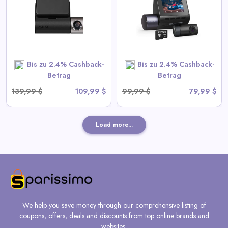
Notaufzeichnung, G-Sensor,
App-Steuerung und
kompaktem Design
View All 70mai Deals
Bis zu 2.4% Cashback-
Bis zu 2.4% Cashback-
SHOP NOW
Betrag
Betrag
139,99 $
109,99 $
99,99 $
79,99 $
Load more...
We help you save money through our comprehensive listing of
coupons, offers, deals and discounts from top online brands and
websites.