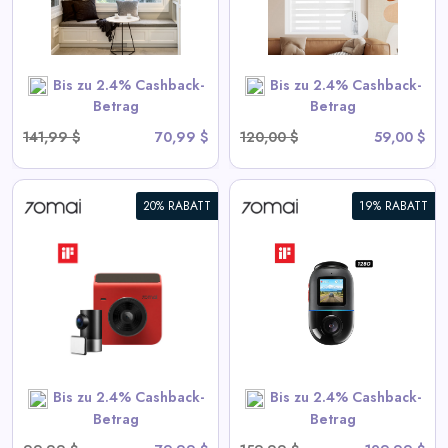
View All Persilux Deals
Bis zu 2.4% Cashback-
Bis zu 2.4% Cashback-
SHOP NOW
Betrag
Betrag
141,99 $
70,99 $
120,00 $
59,00 $
20% RABATT
19% RABATT
70mai Dash Cam Omni 360°
Vollansicht mit integriertem
eMMC, KI-Erkennung & 4G
LTE-Unterstützung
View All 70mai Deals
Bis zu 2.4% Cashback-
Bis zu 2.4% Cashback-
SHOP NOW
Betrag
Betrag