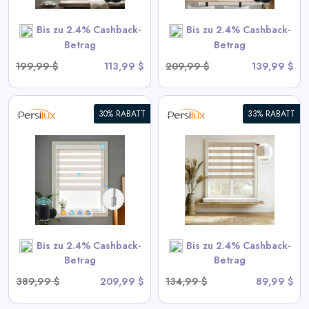
SHOP NOW
Bis zu 2.4% Cashback-
Bis zu 2.4% Cashback-
Betrag
Betrag
199,99 $
113,99 $
209,99 $
139,99 $
30% RABATT
33% RABATT
Keine Bohrung Keine
Werkzeuge Verina Zebra
Jalousien
View All Persilux Deals
Bis zu 2.4% Cashback-
Bis zu 2.4% Cashback-
SHOP NOW
Betrag
Betrag
389,99 $
209,99 $
134,99 $
89,99 $