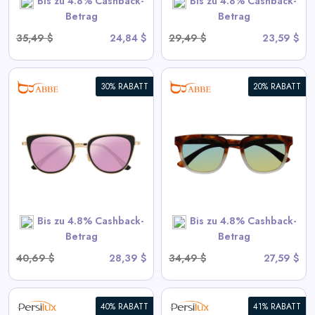
Bis zu 4.8% Cashback-
Bis zu 4.8% Cashback-
Betrag
Betrag
35,49 $
24,84 $
29,49 $
23,59 $
30% RABATT
20% RABATT
Charlotte Leopard TR
Sonnenbrille
View All ABBE Deals
SHOP NOW
Bis zu 4.8% Cashback-
Bis zu 4.8% Cashback-
Betrag
Betrag
40,69 $
28,39 $
34,49 $
27,59 $
40% RABATT
41% RABATT