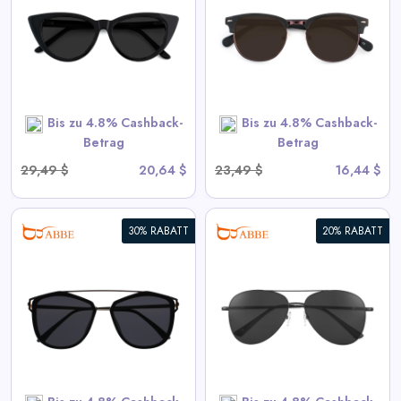
Sonnenbrille
View All ABBE Deals
SHOP NOW
Bis zu 4.8% Cashback-
Bis zu 4.8% Cashback-
Betrag
Betrag
29,49 $
20,64 $
23,49 $
16,44 $
30% RABATT
20% RABATT
Aiden - Aviator Schwarze
Rahmen Sonnenbrille
View All ABBE Deals
SHOP NOW