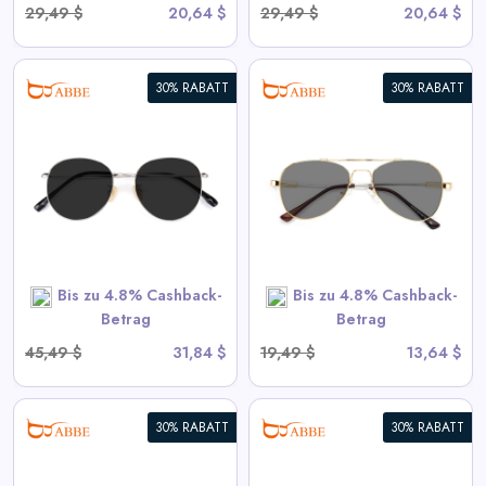
29,49 $
20,64 $
29,49 $
20,64 $
30% RABATT
30% RABATT
Movement Aviator Rahmen
Sonnenbrille
View All ABBE Deals
SHOP NOW
Bis zu 4.8% Cashback-
Bis zu 4.8% Cashback-
Betrag
Betrag
45,49 $
31,84 $
19,49 $
13,64 $
30% RABATT
30% RABATT
Michel Gun Kombination