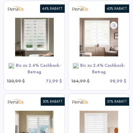
44% RABATT
40% RABATT
Zebra-Vorhänge ohne Bohren
und Werkzeuge
View All Persilux Deals
SHOP NOW
Bis zu 2.4% Cashback-
Bis zu 2.4% Cashback-
Betrag
Betrag
130,99 $
73,99 $
164,99 $
98,99 $
50% RABATT
51% RABATT
Persilux Anpassbare
Lichtsteuerung Zebra-Jalousien
- Weiß