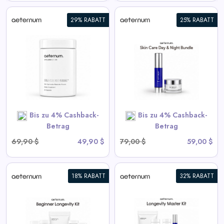
29% RABATT
25% RABATT
Hautpflege Tag- und
Nachtbundle
View All Aeternum Deals
SHOP NOW
Bis zu 4% Cashback-
Bis zu 4% Cashback-
Betrag
Betrag
69,90 $
49,90 $
79,00 $
59,00 $
18% RABATT
32% RABATT
t
Langlebigkeit Master Kit