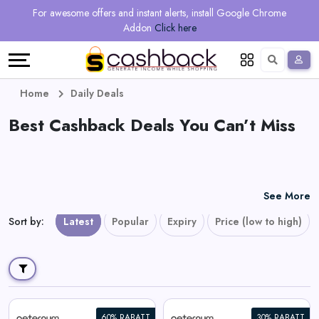
Regional
Online
Earn
For awesome offers and instant alerts, install Google Chrome
Language
Shops
Stores
More
Addon
Click here
Restaurant
All
Share
English
stores
And
Deutsch
Home
Daily Deals
Earn
Best Cashback Deals You Can’t Miss
Vouchers
&
Refer
Offers
And
See More
Earn
Daily
Sort by
:
Latest
Popular
Expiry
Price (low to high)
Deals
All
60% RABATT
30% RABATT