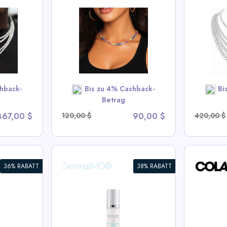
ow CZ
2-6.5mm Zertifizierte VVS1
2-6mm
4mm
D Moissanite Tennis-Kette
Halsk
 Halskette
– 925 Sterling Silber
k
Halskette
Vi
s Deals
View All Miles Deals
hback-
Bis zu 4% Cashback-
Bi
OW
SHOP NOW
Betrag
467,00 $
120,00 $
90,00 $
420,00 $
36% RABATT
38% RABATT
COLAMY AERIX
COLA
chts- und
Futuristischer
Ergon
Ergonomischer Bürostuhl
Mittel
Bürost