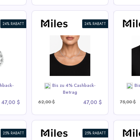
24% RABATT
24% RABATT
nis Chain
6mm Iced CZ Tennis Chain
3mm I
Halskette
Halsk
s Deals
View All Miles Deals
Vi
OW
SHOP NOW
hback-
Bis zu 4% Cashback-
Bi
Betrag
47,00 $
62,00 $
47,00 $
75,00 $
25% RABATT
25% RABATT