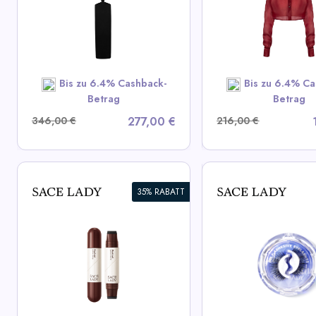
View All LIKA Deals
View All LIK
SHOP NOW
SHOP N
Bis zu 6.4% Cashback-
Bis zu 6.4% Ca
Betrag
Betrag
346,00 €
277,00 €
216,00 €
35% RABATT
Luftkissen Lippe
Selbstklebende Wimpern
Wangencreme
View All Sace Lady Deals
View All Sace L