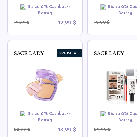
SHOP NOW
SHOP N
Bis zu 6% Cashback-
Bis zu 6% Cas
Betrag
Betrag
19,99 $
12,99 $
19,99 $
33% RABATT
Langanhaltende
Schweißfester
wasserdichtes
Augenbrauen-Tönungs-Kit
Gesichtspuder
View All Sace Lady Deals
View All Sace L
SHOP NOW
Bis zu 6% Cashback-
Bis zu 6% Cas
SHOP N
Betrag
Betrag
20,99 $
13,99 $
29,99 $