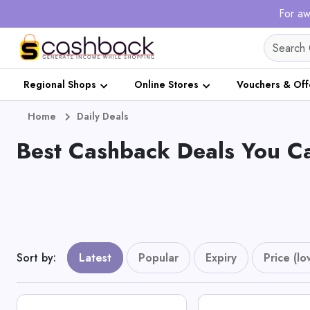
For aw
Regional Shops
Online Stores
Vouchers & Off
Home
Daily Deals
Best Cashback Deals You Ca
Sort by
:
Latest
Popular
Expiry
Price (lo