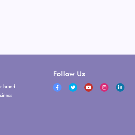
Follow Us
r brand
siness