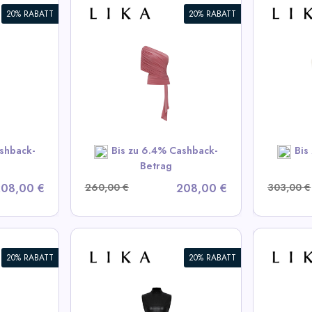
20% RABATT
20% RABATT
aler
Weißes Lederoberteil
Schi
View All LIKA Deals
V
A Deals
SHOP NOW
OW
shback-
Bis zu 6.4% Cashback-
Bis
Betrag
08,00 €
260,00 €
208,00 €
303,00 €
20% RABATT
20% RABATT
uriertes
Bordeaux Mini-Shorts mit
Bordea
Schleife
volum