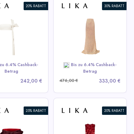
20% RABATT
30% RABATT
mmernder Maxirock
iew All LIKA Deals
SHOP NOW
 zu 6.4% Cashback-
Bis zu 6.4% Cashback-
Betrag
Betrag
242,00 €
476,00 €
333,00 €
25% RABATT
20% RABATT
ux Kleid mit
inösen Elementen