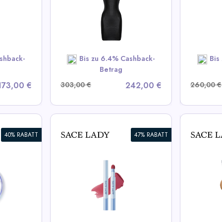
A Deals
View All LIKA Deals
V
OW
SHOP NOW
shback-
Bis zu 6.4% Cashback-
Bis
Betrag
173,00 €
303,00 €
242,00 €
260,00 €
40% RABATT
47% RABATT
HAUTFILTER
Langa
n- und
KÖRPERKONSOLIDERER |
Wimpe
Wasserdicht,
BEKO
Übertragungsbeständig
ady Deals
View All Sace Lady Deals
View