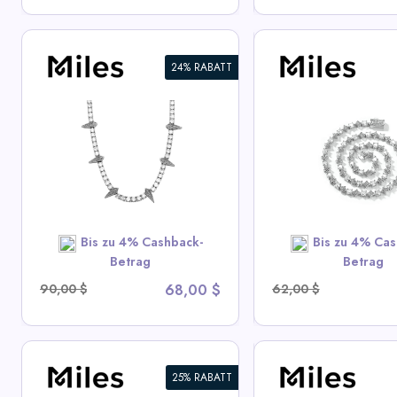
24% RABATT
6mm Iced Out Star Tennis
2mm Iced CZ Ten
Kette
Halskette
View All Miles Deals
View All Mile
SHOP NOW
SHOP N
Bis zu 4% Cashback-
Bis zu 4% Cas
Betrag
Betrag
90,00 $
68,00 $
62,00 $
25% RABATT