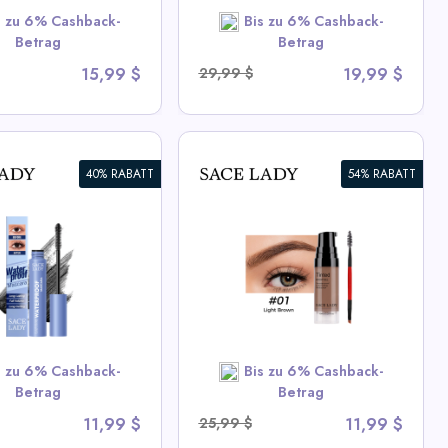
s zu 6% Cashback-
Bis zu 6% Cashback-
SHOP NOW
Betrag
Betrag
15,99 $
29,99 $
19,99 $
40% RABATT
54% RABATT
genbrauengel |
dicht, Schnell
nend,
igmentiert
 All Sace Lady Deals
s zu 6% Cashback-
Bis zu 6% Cashback-
SHOP NOW
Betrag
Betrag
11,99 $
25,99 $
11,99 $