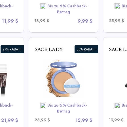
OW
hback-
Bis zu 6% Cashback-
Bi
SHOP NOW
Betrag
11,99 $
18,99 $
9,99 $
25,99 $
27% RABATT
33% RABATT
s
Wasserfester Mascara |
3D Au
Langanhaltend, Schmiert
Wasser
nicht & Volumensteigernd
Trock
Hochp
ady Deals
View All Sace Lady Deals
View
hback-
Bis zu 6% Cashback-
Bi
OW
SHOP NOW
Betrag
21,99 $
23,99 $
15,99 $
19,99 $