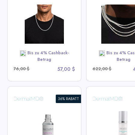
3mm Moissanite Tennis
Iced Out Rainb
Chain – 925 Sterling
Tennis Chain - 
Silver VVS1 D Halskette
Quadrat Schnitt
Hip Hop Schmuc
View All Miles Deals
View All Mile
Bis zu 4% Cashback-
Bis zu 4% Cas
SHOP NOW
SHOP N
Betrag
Betrag
76,00 $
57,00 $
622,00 $
36% RABATT
Yerba Mate Gesi
Intim Aufhellungsserum
Augencreme
View All DermalMD Deals