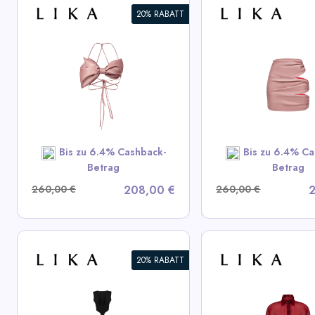
20% RABATT
Bluse mit diagon
Drapierte Pink-Minirock
Drapierung
View All LIKA Deals
View All LIK
SHOP NOW
SHOP N
Bis zu 6.4% Cashback-
Bis zu 6.4% Ca
Betrag
Betrag
260,00 €
208,00 €
260,00 €
2
20% RABATT
Schwarzes strukt
Kurz Bordeaux Hemd
Mini-Kleid