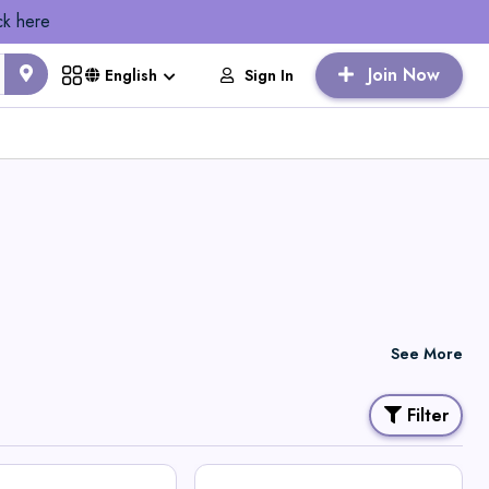
ck here
Join Now
Sign In
English
See More
Filter