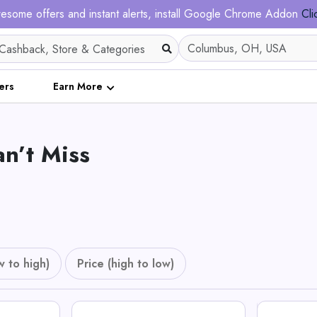
esome offers and instant alerts, install Google Chrome Addon
Cli
ers
Earn More
n’t Miss
w to high)
Price (high to low)