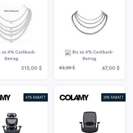
 Eiskette Tennis
ette
ew All Miles Deals
SHOP NOW
s zu 4% Cashback-
Bis zu 4% Cashback-
Betrag
Betrag
315,00 $
62,00 $
47,00 $
41% RABATT
20% RABATT
MY AETHER
omischer
rücken-Netz-
uhl