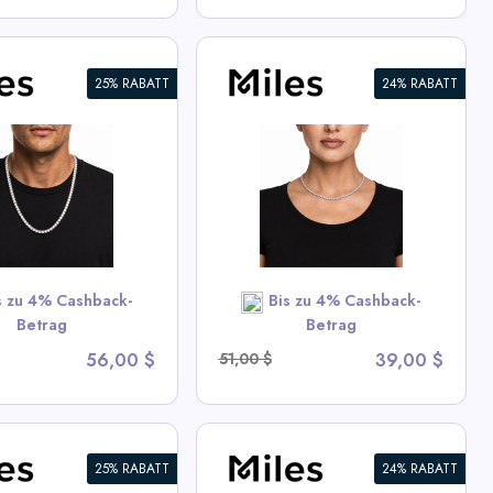
25% RABATT
24% RABATT
ced CZ Tennis Chain
ette
ew All Miles Deals
SHOP NOW
s zu 4% Cashback-
Bis zu 4% Cashback-
Betrag
Betrag
56,00 $
51,00 $
39,00 $
25% RABATT
24% RABATT