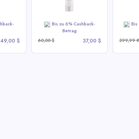
lMD Deals
View All Colamy Deals
Vi
OW
hback-
Bis zu 6% Cashback-
Bis
SHOP NOW
Betrag
49,00 $
60,00 $
37,00 $
399,99 