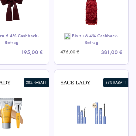
iew All LIKA Deals
SHOP NOW
 zu 6.4% Cashback-
Bis zu 6.4% Cashback-
Betrag
Betrag
195,00 €
476,00 €
381,00 €
38% RABATT
33% RABATT
nhaltende schwarze
rntusche (KAUF 1
MM 1 KOSTENLOS)
 All Sace Lady Deals