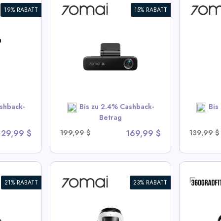
19% RABATT
15% RABATT
m 4K M800
70mai Dash Cam A500S
70mai
m eMMC,
2.7K HD mit 2-Zoll-
2.7K 
IS 2,
Bildschirm & Dual-Channel-
2, 4G
ng, 4G
Unterstützung
Unter
m Design
i Deals
View All 70mai Deals
Vi
shback-
Bis zu 2.4% Cashback-
Bis
OW
SHOP NOW
Betrag
129,99 $
199,99 $
169,99 $
139,99 $
21% RABATT
23% RABATT
 4K Omni
360° FITSmartWatch
360° 
mit Dual
ULTRA
Healt