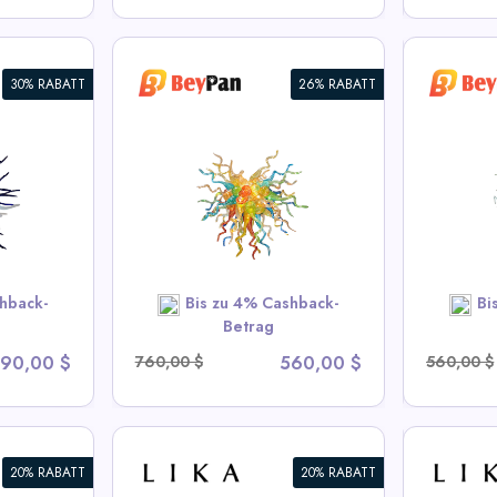
30% RABATT
26% RABATT
own Glass
Blown Glass Chandeliers
Ros
sta Burst
Chihuly Style Blau
V
an Deals
View All BeyPan Deals
OW
SHOP NOW
hback-
Bis zu 4% Cashback-
Bi
Betrag
90,00 $
760,00 $
560,00 $
560,00 $
20% RABATT
20% RABATT