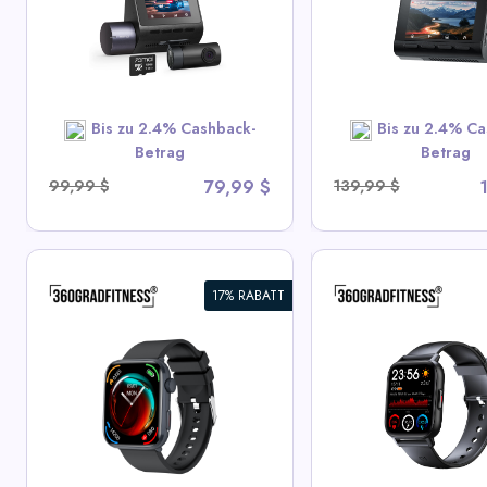
Nachtsicht,
Sony STARVIS 2,
Notaufzeichnung,
4G LTE Unterst
Superkondensator und 24
View All 70mai Deals
View All 70ma
Stunden Überwachung
Bis zu 2.4% Cashback-
Bis zu 2.4% Ca
SHOP NOW
SHOP N
Betrag
Betrag
99,99 $
79,99 $
139,99 $
17% RABATT
360° FITSmartWatch PRO3
360° HYDRATED
2
Smart
Trinkflasche
View All 360GradFitness
View All 360Gr
Deals
Deals