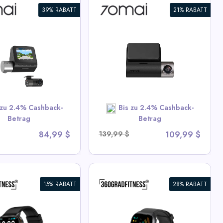
39% RABATT
21% RABATT
 Dash Cam A510
HD mit Sony STARVIS
 LTE & Dual HDR
stützung
ew All 70mai Deals
 zu 2.4% Cashback-
Bis zu 2.4% Cashback-
SHOP NOW
Betrag
Betrag
84,99 $
139,99 $
109,99 $
15% RABATT
28% RABATT
FitSmartWatch PRO
h