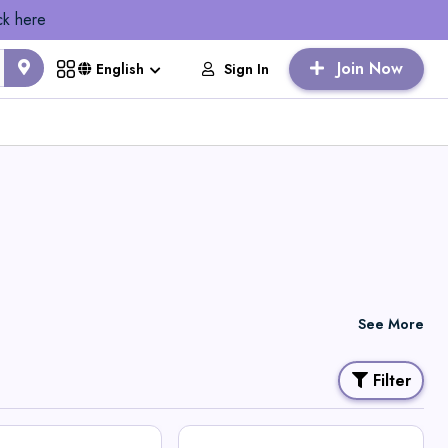
ck here
Join Now
Sign In
English
See More
Filter