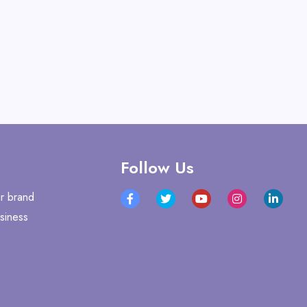
Follow Us
r brand
siness