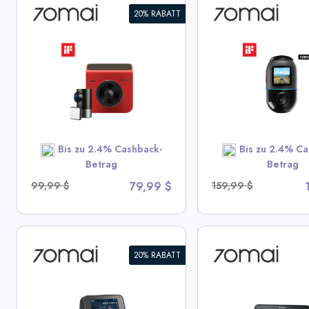
20% RABATT
70mai Dash Cam Omni
70mai Dash Ca
360° Vollansicht mit
mit integrierte
integriertem eMMC, KI-
Dual Sony STARV
Erkennung & 4G LTE-
HDR-Aufzeichnu
Unterstützung
LTE & kompakte
View All 70mai Deals
View All 70ma
Bis zu 2.4% Cashback-
Bis zu 2.4% Ca
SHOP NOW
SHOP N
Betrag
Betrag
99,99 $
79,99 $
159,99 $
20% RABATT
70mai Dash Cam 4K
70mai Dash Cam
A800SE mit HDR, super
360 Vollansicht 