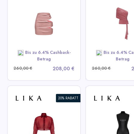
Bluse mit diagonaler
Weißes Leder
Drapierung
View All LIK
View All LIKA Deals
SHOP N
SHOP NOW
Bis zu 6.4% Cashback-
Bis zu 6.4% Ca
Betrag
Betrag
260,00 €
208,00 €
260,00 €
2
20% RABATT
Schwarzes strukturiertes
Bordeaux Mini-S
Mini-Kleid
Schleife