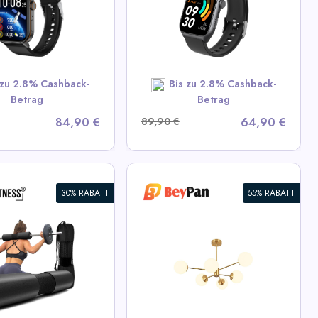
 All 360GradFitness
Deals
 zu 2.8% Cashback-
Bis zu 2.8% Cashback-
SHOP NOW
Betrag
Betrag
84,90 €
89,90 €
64,90 €
30% RABATT
55% RABATT
 Opal Glass Globe
putnik Kronleuchter
ew All BeyPan Deals