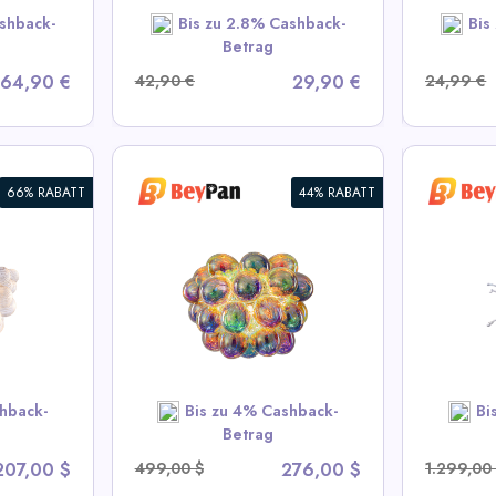
SHOP NOW
shback-
Bis zu 2.8% Cashback-
Bis
OW
Betrag
64,90 €
42,90 €
29,90 €
24,99 €
66% RABATT
44% RABATT
Murano-Glas Geblasene
Moder
it
Glas-Kronleuchter Chihuly
Chand
gnac
Stil Klar
Vi
an Deals
View All BeyPan Deals
hback-
Bis zu 4% Cashback-
Bi
OW
SHOP NOW
Betrag
207,00 $
499,00 $
276,00 $
1.299,00