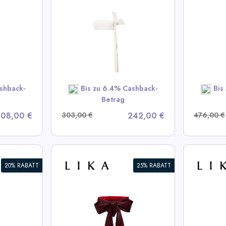
Schwar
oberteil
Schimmernder Maxirock
Taille
A Deals
View All LIKA Deals
V
OW
SHOP NOW
shback-
Bis zu 6.4% Cashback-
Bis
Betrag
08,00 €
303,00 €
242,00 €
476,00 €
20% RABATT
25% RABATT
horts mit
Bordeaux Kleid mit
Doppe
voluminösen Elementen
Stemp