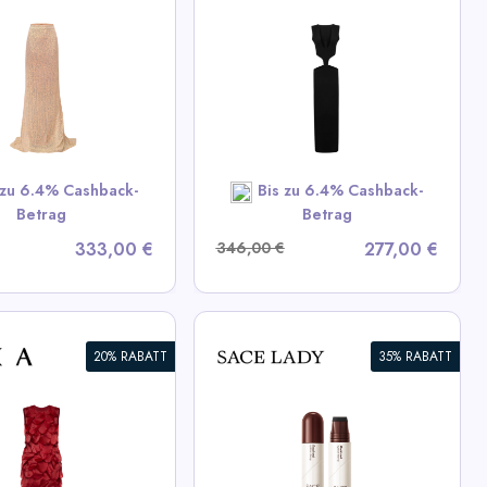
zes Kleid mit
nausschnitten
iew All LIKA Deals
SHOP NOW
 zu 6.4% Cashback-
Bis zu 6.4% Cashback-
Betrag
Betrag
333,00 €
346,00 €
277,00 €
20% RABATT
35% RABATT
l-Ende Eyeliner
el