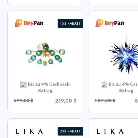
45% RABATT
Chihuly Stil Geblasenes
Moderne Stil Bl
Glas Kronleuchter
Kronleuchter Fie
Gradient Blau und Frosted
t
Weiß
View All BeyP
View All BeyPan Deals
SHOP N
Bis zu 4% Cashback-
Bis zu 4% Cas
SHOP NOW
Betrag
Betrag
399,00 $
219,00 $
1.271,00 $
8
20% RABATT