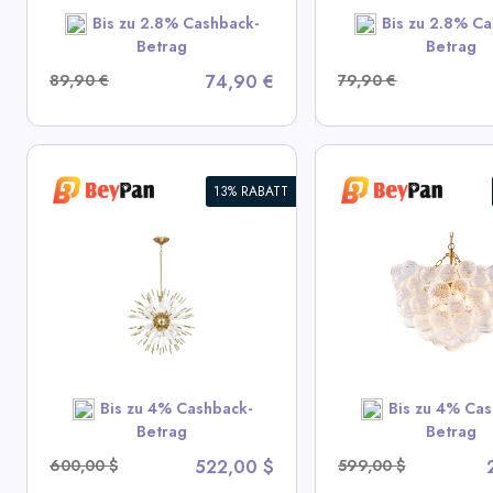
Bis zu 2.8% Cashback-
Bis zu 2.8% Ca
SHOP NOW
SHOP N
Betrag
Betrag
89,90 €
74,90 €
79,90 €
13% RABATT
-
Bubbles Hängeleuchte mit
Blubbernde
klarer gewellter Textur-
Deckenleuchte m
Kugel und goldener
irisierendem Co
Rahmen
getöntem Glas
View All BeyPan Deals
View All BeyP
Bis zu 4% Cashback-
Bis zu 4% Cas
SHOP NOW
SHOP N
Betrag
Betrag
600,00 $
522,00 $
599,00 $