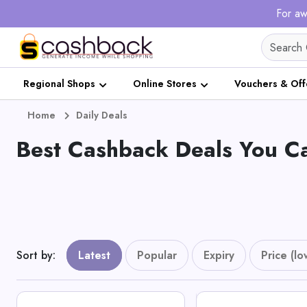
For aw
Regional Shops
Online Stores
Vouchers & Off
Home
Daily Deals
Best Cashback Deals You Ca
Sort by
:
Latest
Popular
Expiry
Price (lo