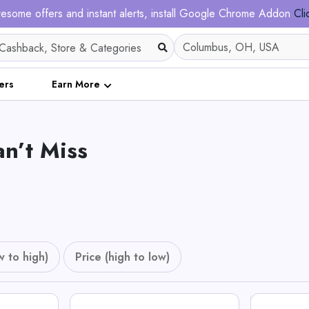
esome offers and instant alerts, install Google Chrome Addon
Cli
ers
Earn More
n’t Miss
w to high)
Price (high to low)