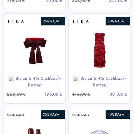
216,00 €
173,00 €
303,00 €
242,00 €
25% RABATT
20% RABATT
Bordeaux Kleid mit
voluminösen Elementen
View All LIKA Deals
SHOP NOW
Bis zu 6.4% Cashback-
Bis zu 6.4% Cashback-
Betrag
Betrag
260,00 €
195,00 €
476,00 €
381,00 €
35% RABATT
40% RABATT
Selbstklebende Wimpern