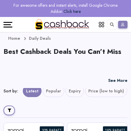
Regional
Online
Earn
For awesome offers and instant alerts, install Google Chrome
Language
Shops
Stores
More
Addon
Click here
Restaurant
All
Share
English
stores
And
Deutsch
Home
Daily Deals
Earn
Best Cashback Deals You Can’t Miss
Vouchers
&
Refer
Offers
And
See More
Earn
Daily
Sort by
:
Latest
Popular
Expiry
Price (low to high)
Deals
All
20% RABATT
19% RABATT