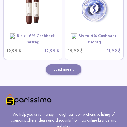
View All Sace Lady Deals
SHOP NOW
Bis zu 6% Cashback-
Bis zu 6% Cashback-
Betrag
Betrag
19,99 $
12,99 $
19,99 $
11,99 $
Load more...
We help you save money through our comprehensive listing of
coupons, offers, deals and discounts from top online brands and
websites.