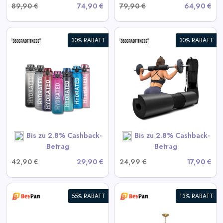
89,90 €
74,90 €
79,90 €
64,90 €
30% RABATT
30% RABATT
360° Langhantel-Polster
View All 360GradFitness
Deals
SHOP NOW
Bis zu 2.8% Cashback-
Bis zu 2.8% Cashback-
Betrag
Betrag
42,90 €
29,90 €
24,99 €
17,90 €
55% RABATT
13% RABATT
Moderne Starburst Kristall-