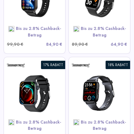
View All 360GradFitness
Deals
Bis zu 2.8% Cashback-
Bis zu 2.8% Cashback-
SHOP NOW
Betrag
Betrag
99,90 €
84,90 €
89,90 €
64,90 €
17% RABATT
18% RABATT
360° FITSmartWatch PRO3
Smart
View All 360GradFitness
Deals
Bis zu 2.8% Cashback-
Bis zu 2.8% Cashback-
SHOP NOW
Betrag
Betrag