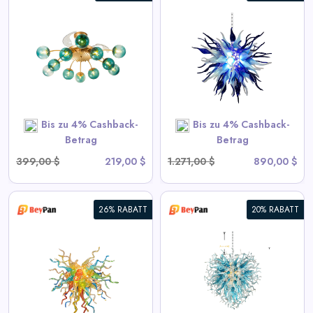
Chihuly Stil Geblasenes Glas
Kronleuchter Gradient Blau
und Frosted Weiß
View All BeyPan Deals
Bis zu 4% Cashback-
Bis zu 4% Cashback-
SHOP NOW
Betrag
Betrag
399,00 $
219,00 $
1.271,00 $
890,00 $
26% RABATT
20% RABATT
Blown Glass Chandeliers
Chihuly Style Blau
View All BeyPan Deals