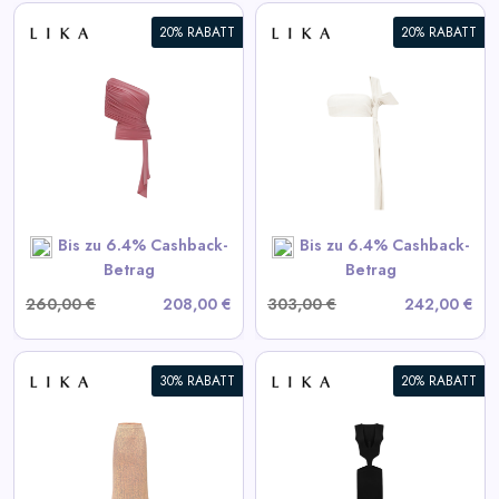
20% RABATT
20% RABATT
Weißes Lederoberteil
View All LIKA Deals
SHOP NOW
Bis zu 6.4% Cashback-
Bis zu 6.4% Cashback-
Betrag
Betrag
260,00 €
208,00 €
303,00 €
242,00 €
30% RABATT
20% RABATT
Schwarzes Kleid mit
Taillenausschnitten