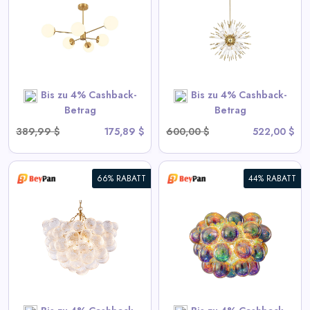
Kronleuchter - Goldene
Sputnik-Hängelampe
View All BeyPan Deals
Bis zu 4% Cashback-
Bis zu 4% Cashback-
SHOP NOW
Betrag
Betrag
389,99 $
175,89 $
600,00 $
522,00 $
66% RABATT
44% RABATT
Blubbernde Deckenleuchte mit
irisierendem Cognac getöntem
Glas
View All BeyPan Deals