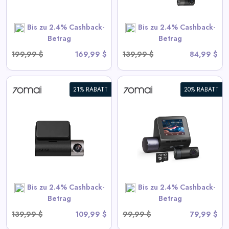
Bis zu 2.4% Cashback-
Bis zu 2.4% Cashback-
SHOP NOW
Betrag
Betrag
199,99 $
169,99 $
139,99 $
84,99 $
21% RABATT
20% RABATT
70mai Dash Cam A410 2.5K
HDR Dual mit GPS,
Notaufzeichnung, G-Sensor,
App-Steuerung und
kompaktem Design
View All 70mai Deals
Bis zu 2.4% Cashback-
Bis zu 2.4% Cashback-
SHOP NOW
Betrag
Betrag
139,99 $
109,99 $
99,99 $
79,99 $