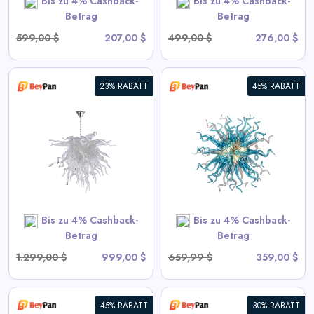
Bis zu 4% Cashback-
Bis zu 4% Cashback-
SHOP NOW
Betrag
Betrag
599,00 $
207,00 $
499,00 $
276,00 $
23% RABATT
45% RABATT
Moderne Blown Glass
Chandelier Sputnik Form
View All BeyPan Deals
SHOP NOW
Bis zu 4% Cashback-
Bis zu 4% Cashback-
Betrag
Betrag
1.299,00 $
999,00 $
659,99 $
359,00 $
45% RABATT
30% RABATT