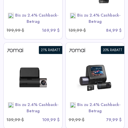
Bis zu 2.4% Cashback-
Bis zu 2.4% Cashback-
SHOP NOW
Betrag
Betrag
199,99 $
169,99 $
139,99 $
84,99 $
21% RABATT
20% RABATT
70mai Dash Cam A410 2.5K
HDR Dual mit GPS,
Notaufzeichnung, G-Sensor,
App-Steuerung und
kompaktem Design
View All 70mai Deals
Bis zu 2.4% Cashback-
Bis zu 2.4% Cashback-
SHOP NOW
Betrag
Betrag
139,99 $
109,99 $
99,99 $
79,99 $