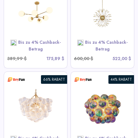
Kronleuchter - Goldene
Sputnik-Hängelampe
View All BeyPan Deals
Bis zu 4% Cashback-
Bis zu 4% Cashback-
SHOP NOW
Betrag
Betrag
389,99 $
175,89 $
600,00 $
522,00 $
66% RABATT
44% RABATT
Blubbernde Deckenleuchte mit
irisierendem Cognac getöntem
Glas
View All BeyPan Deals