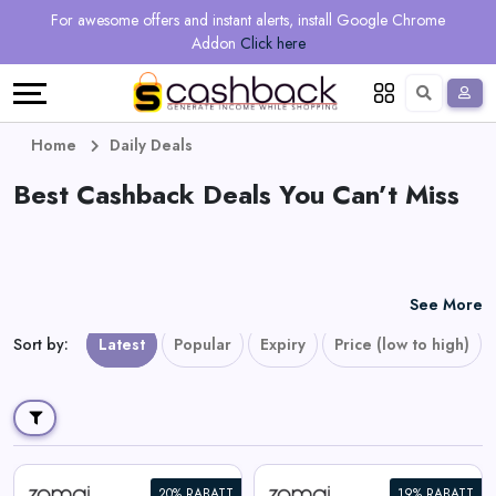
Regional
Online
Earn
For awesome offers and instant alerts, install Google Chrome
Language
Shops
Stores
More
Addon
Click here
Restaurant
All
Share
English
stores
And
Deutsch
Home
Daily Deals
Earn
Best Cashback Deals You Can’t Miss
Vouchers
&
Refer
Offers
And
See More
Earn
Daily
Sort by
:
Latest
Popular
Expiry
Price (low to high)
Deals
All
20% RABATT
19% RABATT