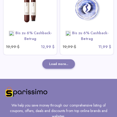
View All Sace Lady Deals
SHOP NOW
Bis zu 6% Cashback-
Bis zu 6% Cashback-
Betrag
Betrag
19,99 $
12,99 $
19,99 $
11,99 $
Load more...
We help you save money through our comprehensive listing of
coupons, offers, deals and discounts from top online brands and
websites.