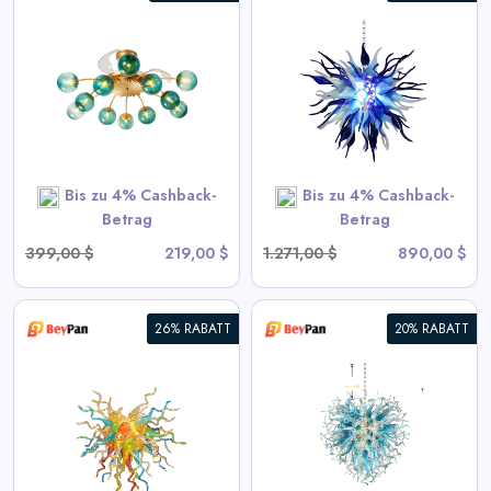
Chihuly Stil Geblasenes Glas
Kronleuchter Gradient Blau
und Frosted Weiß
View All BeyPan Deals
Bis zu 4% Cashback-
Bis zu 4% Cashback-
SHOP NOW
Betrag
Betrag
399,00 $
219,00 $
1.271,00 $
890,00 $
26% RABATT
20% RABATT
Blown Glass Chandeliers
Chihuly Style Blau
View All BeyPan Deals