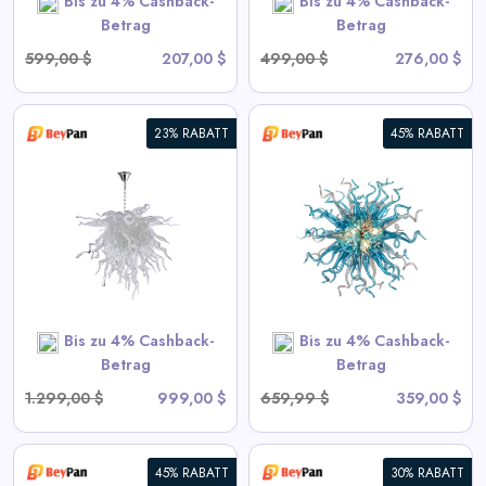
Bis zu 4% Cashback-
Bis zu 4% Cashback-
SHOP NOW
Betrag
Betrag
599,00 $
207,00 $
499,00 $
276,00 $
23% RABATT
45% RABATT
Moderne Blown Glass
Chandelier Sputnik Form
View All BeyPan Deals
SHOP NOW
Bis zu 4% Cashback-
Bis zu 4% Cashback-
Betrag
Betrag
1.299,00 $
999,00 $
659,99 $
359,00 $
45% RABATT
30% RABATT