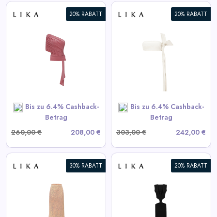
20% RABATT
20% RABATT
Weißes Lederoberteil
View All LIKA Deals
SHOP NOW
Bis zu 6.4% Cashback-
Bis zu 6.4% Cashback-
Betrag
Betrag
260,00 €
208,00 €
303,00 €
242,00 €
30% RABATT
20% RABATT
Schwarzes Kleid mit
Taillenausschnitten