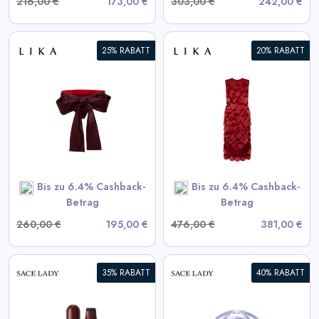
216,00 €
173,00 €
303,00 €
242,00 €
25% RABATT
20% RABATT
Bordeaux Kleid mit
voluminösen Elementen
View All LIKA Deals
SHOP NOW
Bis zu 6.4% Cashback-
Bis zu 6.4% Cashback-
Betrag
Betrag
260,00 €
195,00 €
476,00 €
381,00 €
35% RABATT
40% RABATT
Selbstklebende Wimpern