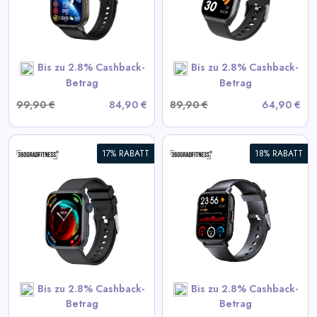
View All 360GradFitness
Deals
Bis zu 2.8% Cashback-
Bis zu 2.8% Cashback-
SHOP NOW
Betrag
Betrag
99,90 €
84,90 €
89,90 €
64,90 €
17% RABATT
18% RABATT
360° FITSmartWatch PRO3
Smart
View All 360GradFitness
Deals
Bis zu 2.8% Cashback-
Bis zu 2.8% Cashback-
SHOP NOW
Betrag
Betrag