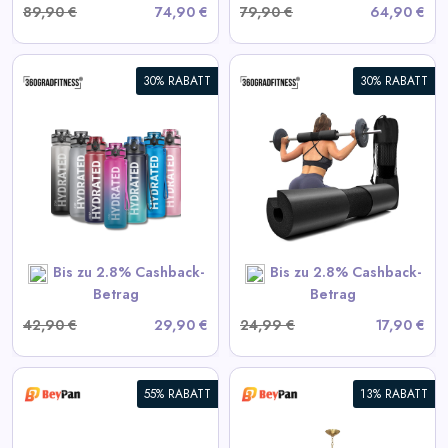
89,90 €
74,90 €
79,90 €
64,90 €
30% RABATT
30% RABATT
360° Langhantel-Polster
View All 360GradFitness
Deals
SHOP NOW
Bis zu 2.8% Cashback-
Bis zu 2.8% Cashback-
Betrag
Betrag
42,90 €
29,90 €
24,99 €
17,90 €
55% RABATT
13% RABATT
Moderne Starburst Kristall-