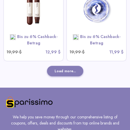
View All Sace Lady Deals
SHOP NOW
Bis zu 6% Cashback-
Bis zu 6% Cashback-
Betrag
Betrag
19,99 $
12,99 $
19,99 $
11,99 $
Load more...
We help you save money through our comprehensive listing of
coupons, offers, deals and discounts from top online brands and
websites.