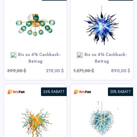
Chihuly Stil Geblasenes Glas
Kronleuchter Gradient Blau
und Frosted Weiß
View All BeyPan Deals
Bis zu 4% Cashback-
Bis zu 4% Cashback-
SHOP NOW
Betrag
Betrag
399,00 $
219,00 $
1.271,00 $
890,00 $
26% RABATT
20% RABATT
Blown Glass Chandeliers
Chihuly Style Blau
View All BeyPan Deals