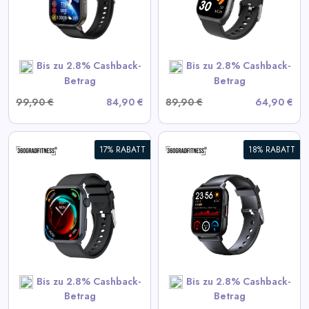
View All 360GradFitness
Deals
Bis zu 2.8% Cashback-
Bis zu 2.8% Cashback-
SHOP NOW
Betrag
Betrag
99,90 €
84,90 €
89,90 €
64,90 €
17% RABATT
18% RABATT
360° FITSmartWatch PRO3
Smart
View All 360GradFitness
Deals
Bis zu 2.8% Cashback-
Bis zu 2.8% Cashback-
SHOP NOW
Betrag
Betrag