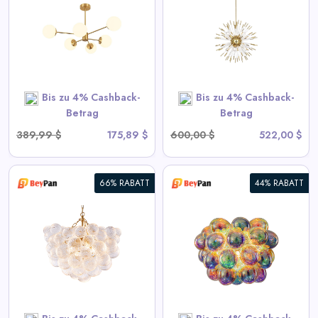
Kronleuchter - Goldene
Sputnik-Hängelampe
View All BeyPan Deals
Bis zu 4% Cashback-
Bis zu 4% Cashback-
SHOP NOW
Betrag
Betrag
389,99 $
175,89 $
600,00 $
522,00 $
66% RABATT
44% RABATT
Blubbernde Deckenleuchte mit
irisierendem Cognac getöntem
Glas
View All BeyPan Deals