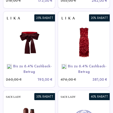
216,00 €
173,00 €
303,00 €
242,00 €
25% RABATT
20% RABATT
Bordeaux Kleid mit
voluminösen Elementen
View All LIKA Deals
SHOP NOW
Bis zu 6.4% Cashback-
Bis zu 6.4% Cashback-
Betrag
Betrag
260,00 €
195,00 €
476,00 €
381,00 €
35% RABATT
40% RABATT
Selbstklebende Wimpern