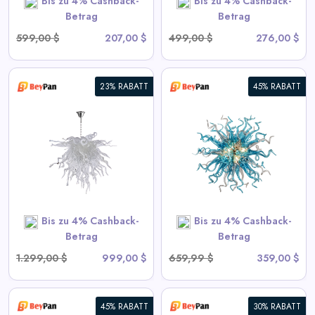
Bis zu 4% Cashback-
Bis zu 4% Cashback-
SHOP NOW
Betrag
Betrag
599,00 $
207,00 $
499,00 $
276,00 $
23% RABATT
45% RABATT
Moderne Blown Glass
Chandelier Sputnik Form
View All BeyPan Deals
SHOP NOW
Bis zu 4% Cashback-
Bis zu 4% Cashback-
Betrag
Betrag
1.299,00 $
999,00 $
659,99 $
359,00 $
45% RABATT
30% RABATT