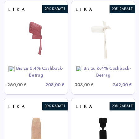
20% RABATT
20% RABATT
Weißes Lederoberteil
View All LIKA Deals
SHOP NOW
Bis zu 6.4% Cashback-
Bis zu 6.4% Cashback-
Betrag
Betrag
260,00 €
208,00 €
303,00 €
242,00 €
30% RABATT
20% RABATT
Schwarzes Kleid mit
Taillenausschnitten