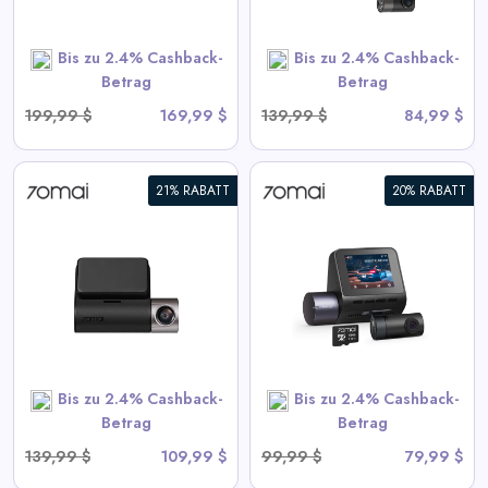
Bis zu 2.4% Cashback-
Bis zu 2.4% Cashback-
SHOP NOW
Betrag
Betrag
199,99 $
169,99 $
139,99 $
84,99 $
21% RABATT
20% RABATT
70mai Dash Cam A410 2.5K
HDR Dual mit GPS,
Notaufzeichnung, G-Sensor,
App-Steuerung und
kompaktem Design
View All 70mai Deals
Bis zu 2.4% Cashback-
Bis zu 2.4% Cashback-
SHOP NOW
Betrag
Betrag
139,99 $
109,99 $
99,99 $
79,99 $