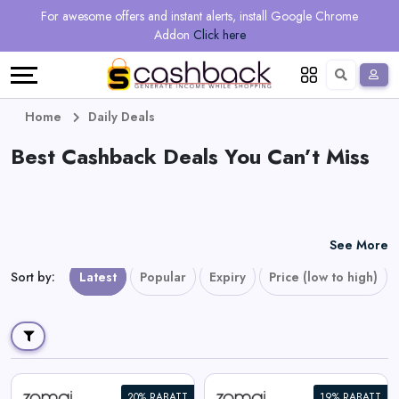
Regional
Online
Earn
For awesome offers and instant alerts, install Google Chrome
Language
Shops
Stores
More
Addon
Click here
Restaurant
All
Share
English
stores
And
Deutsch
Home
Daily Deals
Earn
Best Cashback Deals You Can’t Miss
Vouchers
&
Refer
Offers
And
See More
Earn
Daily
Sort by
:
Latest
Popular
Expiry
Price (low to high)
Deals
All
20% RABATT
19% RABATT