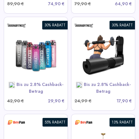
89,90 €
74,90 €
79,90 €
64,90 €
30% RABATT
30% RABATT
360° Langhantel-Polster
View All 360GradFitness
Deals
SHOP NOW
Bis zu 2.8% Cashback-
Bis zu 2.8% Cashback-
Betrag
Betrag
42,90 €
29,90 €
24,99 €
17,90 €
55% RABATT
13% RABATT
Moderne Starburst Kristall-