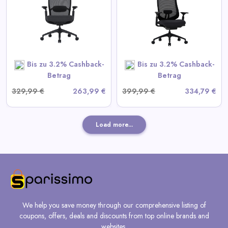
Ergonomischer Bürostuhl
View All Colamy Deals
SHOP NOW
Bis zu 3.2% Cashback-
Bis zu 3.2% Cashback-
Betrag
Betrag
329,99 €
263,99 €
399,99 €
334,79 €
Load more...
We help you save money through our comprehensive listing of
coupons, offers, deals and discounts from top online brands and
websites.