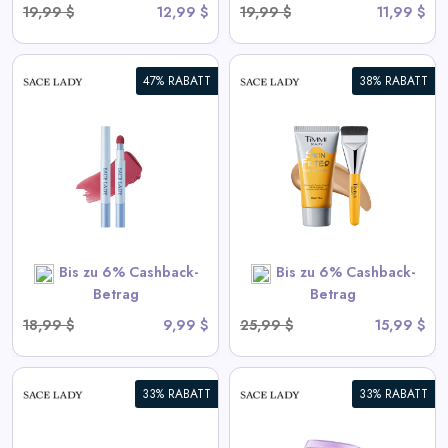
19,99 $
12,99 $
19,99 $
11,99 $
47% RABATT
38% RABATT
HAUTFILTER
KÖRPERKONSOLIDERER |
Wasserdicht,
Übertragungsbeständig
View All Sace Lady Deals
Bis zu 6% Cashback-
Bis zu 6% Cashback-
SHOP NOW
Betrag
Betrag
18,99 $
9,99 $
25,99 $
15,99 $
33% RABATT
33% RABATT
Immer-auf Vollabdeckung