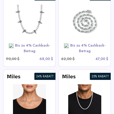
6mm Iced Out Star Tennis
Kette
View All Miles Deals
SHOP NOW
Bis zu 4% Cashback-
Bis zu 4% Cashback-
Betrag
Betrag
90,00 $
68,00 $
62,00 $
47,00 $
24% RABATT
25% RABATT
6mm Iced CZ Tennis Chain
Halskette
View All Miles Deals