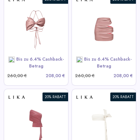
Daily
Deal
Drapierte Pink-Minirock
Categories
View All LIKA Deals
SHOP NOW
Bis zu 6.4% Cashback-
Bis zu 6.4% Cashback-
Betrag
Betrag
260,00 €
208,00 €
260,00 €
208,00 €
20% RABATT
20% RABATT
Weißes Lederoberteil
View All LIKA Deals