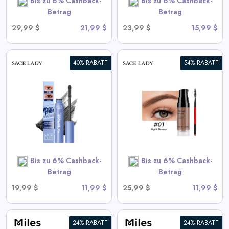
Bis zu 6% Cashback-
Bis zu 6% Cashback-
Betrag
Betrag
29,99 $
21,99 $
23,99 $
15,99 $
40% RABATT
54% RABATT
3D Augenbrauengel |
Wasserdicht, Schnell
Trocknend, Hochpigmentiert
View All Sace Lady Deals
Bis zu 6% Cashback-
Bis zu 6% Cashback-
SHOP NOW
Betrag
Betrag
19,99 $
11,99 $
25,99 $
11,99 $
24% RABATT
24% RABATT