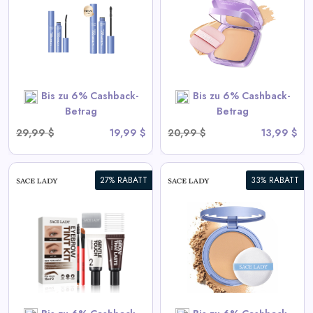
Cremige Foundation
View All Sace Lady Deals
SHOP NOW
Bis zu 6% Cashback-
Bis zu 6% Cashback-
Betrag
Betrag
29,99 $
19,99 $
20,99 $
13,99 $
27% RABATT
33% RABATT
Langanhaltendes
wasserdichtes Gesichtspuder
View All Sace Lady Deals
SHOP NOW