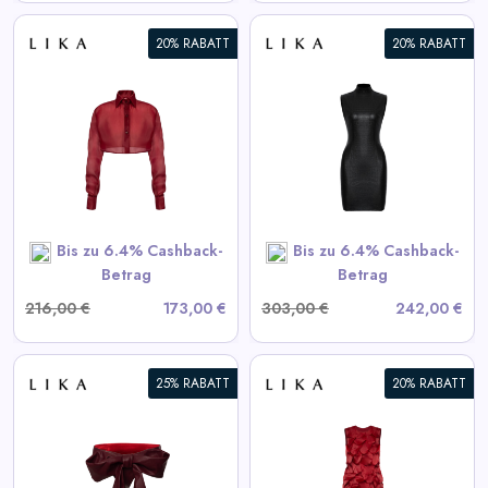
20% RABATT
20% RABATT
Schwarzes strukturiertes Mini-
Kleid
View All LIKA Deals
SHOP NOW
Bis zu 6.4% Cashback-
Bis zu 6.4% Cashback-
Betrag
Betrag
216,00 €
173,00 €
303,00 €
242,00 €
25% RABATT
20% RABATT
Bordeaux Kleid mit
voluminösen Elementen