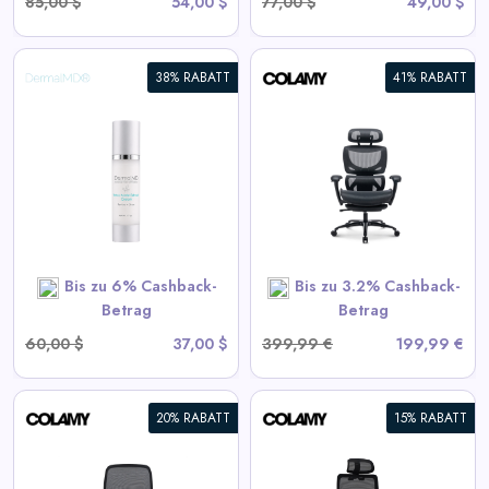
85,00 $
54,00 $
77,00 $
49,00 $
38% RABATT
41% RABATT
COLAMY AERIX Futuristischer
Ergonomischer Bürostuhl
View All Colamy Deals
SHOP NOW
Bis zu 6% Cashback-
Bis zu 3.2% Cashback-
Betrag
Betrag
60,00 $
37,00 $
399,99 €
199,99 €
20% RABATT
15% RABATT
COLAMY ATLAS-01 Exekutive