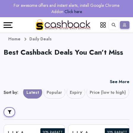
Regional
Online
Earn
For awesome offers and instant alerts, install Google Chrome
Language
Shops
Stores
More
Addon
Click here
Restaurant
All
Share
English
stores
And
Deutsch
Home
Daily Deals
Earn
Best Cashback Deals You Can’t Miss
Vouchers
&
Refer
Offers
And
See More
Earn
Daily
Sort by
:
Latest
Popular
Expiry
Price (low to high)
Deals
All
20% RABATT
20% RABATT