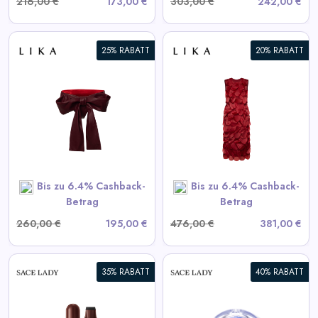
216,00 €
173,00 €
303,00 €
242,00 €
25% RABATT
20% RABATT
Bordeaux Kleid mit
voluminösen Elementen
View All LIKA Deals
SHOP NOW
Bis zu 6.4% Cashback-
Bis zu 6.4% Cashback-
Betrag
Betrag
260,00 €
195,00 €
476,00 €
381,00 €
35% RABATT
40% RABATT
Selbstklebende Wimpern