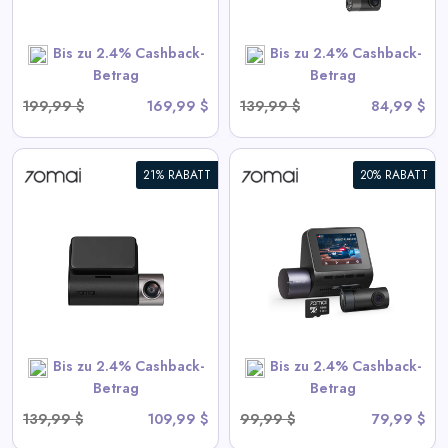
Bis zu 2.4% Cashback-
Bis zu 2.4% Cashback-
SHOP NOW
Betrag
Betrag
199,99 $
169,99 $
139,99 $
84,99 $
21% RABATT
20% RABATT
70mai Dash Cam A410 2.5K
HDR Dual mit GPS,
Notaufzeichnung, G-Sensor,
App-Steuerung und
kompaktem Design
View All 70mai Deals
Bis zu 2.4% Cashback-
Bis zu 2.4% Cashback-
SHOP NOW
Betrag
Betrag
139,99 $
109,99 $
99,99 $
79,99 $