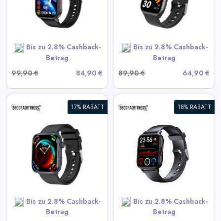
View All 360GradFitness
Deals
Bis zu 2.8% Cashback-
Bis zu 2.8% Cashback-
SHOP NOW
Betrag
Betrag
99,90 €
84,90 €
89,90 €
64,90 €
17% RABATT
18% RABATT
360° FITSmartWatch PRO3
Smart
View All 360GradFitness
Deals
Bis zu 2.8% Cashback-
Bis zu 2.8% Cashback-
SHOP NOW
Betrag
Betrag