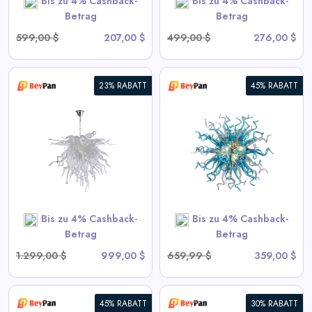
Bis zu 4% Cashback-
Bis zu 4% Cashback-
SHOP NOW
Betrag
Betrag
599,00 $
207,00 $
499,00 $
276,00 $
23% RABATT
45% RABATT
Moderne Blown Glass
Chandelier Sputnik Form
View All BeyPan Deals
SHOP NOW
Bis zu 4% Cashback-
Bis zu 4% Cashback-
Betrag
Betrag
1.299,00 $
999,00 $
659,99 $
359,00 $
45% RABATT
30% RABATT