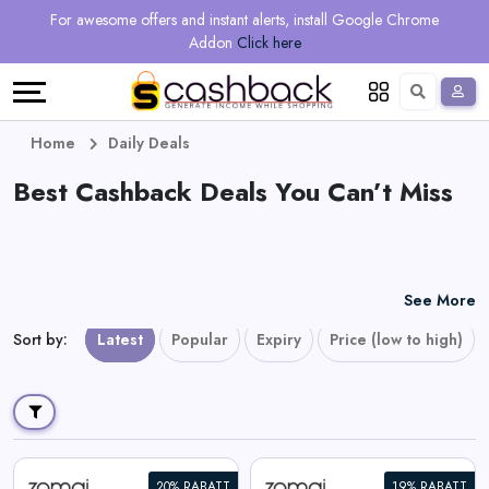
Regional
Online
Earn
For awesome offers and instant alerts, install Google Chrome
Language
Shops
Stores
More
Addon
Click here
Restaurant
All
Share
English
stores
And
Deutsch
Home
Daily Deals
Earn
Best Cashback Deals You Can’t Miss
Vouchers
&
Refer
Offers
And
See More
Earn
Daily
Sort by
:
Latest
Popular
Expiry
Price (low to high)
Deals
All
20% RABATT
19% RABATT