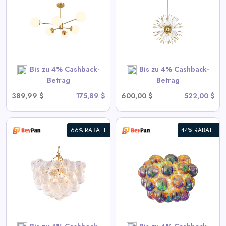
Kronleuchter - Goldene
Sputnik-Hängelampe
View All BeyPan Deals
Bis zu 4% Cashback-
Bis zu 4% Cashback-
SHOP NOW
Betrag
Betrag
389,99 $
175,89 $
600,00 $
522,00 $
66% RABATT
44% RABATT
Blubbernde Deckenleuchte mit
irisierendem Cognac getöntem
Glas
View All BeyPan Deals