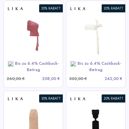
20% RABATT
20% RABATT
Weißes Lederoberteil
View All LIKA Deals
SHOP NOW
Bis zu 6.4% Cashback-
Bis zu 6.4% Cashback-
Betrag
Betrag
260,00 €
208,00 €
303,00 €
242,00 €
30% RABATT
20% RABATT
Schwarzes Kleid mit
Taillenausschnitten