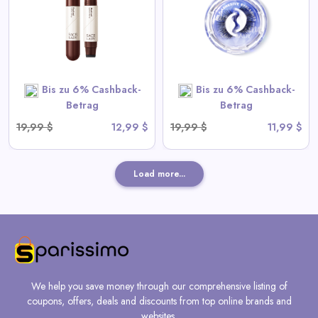
View All Sace Lady Deals
SHOP NOW
Bis zu 6% Cashback-
Bis zu 6% Cashback-
Betrag
Betrag
19,99 $
12,99 $
19,99 $
11,99 $
Load more...
We help you save money through our comprehensive listing of
coupons, offers, deals and discounts from top online brands and
websites.