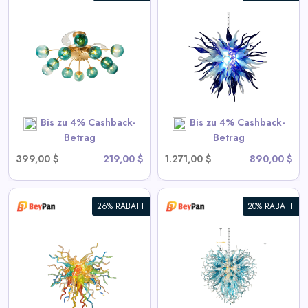
Chihuly Stil Geblasenes Glas
Kronleuchter Gradient Blau
und Frosted Weiß
View All BeyPan Deals
Bis zu 4% Cashback-
Bis zu 4% Cashback-
SHOP NOW
Betrag
Betrag
399,00 $
219,00 $
1.271,00 $
890,00 $
26% RABATT
20% RABATT
Blown Glass Chandeliers
Chihuly Style Blau
View All BeyPan Deals