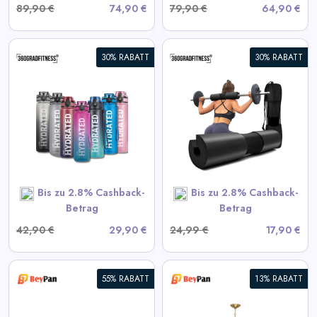
89,90 €
74,90 €
79,90 €
64,90 €
30% RABATT
30% RABATT
360° Langhantel-Polster
View All 360GradFitness
Deals
SHOP NOW
Bis zu 2.8% Cashback-
Bis zu 2.8% Cashback-
Betrag
Betrag
42,90 €
29,90 €
24,99 €
17,90 €
55% RABATT
13% RABATT
Moderne Starburst Kristall-