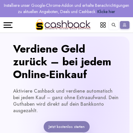
Regional
Online-
Mehr
Installiere unser Google-Chrome-Addon und erhalte Benachrichtigungen
Sprache
Shops
Shops
verdienen
zu aktuellen Angeboten, Deals und Cashback.
Klicke hier
Restaurant
Alle
Teilen
English
Geschäfte
und
Deutsch
Verdiene Geld
verdienen
Gutscheine
zurück – bei jedem
&
Empfehlen
Online-Einkauf
Angebote
und
Aktiviere Cashback und verdiene automatisch
verdienen
Tagesdeals
bei jedem Kauf – ganz ohne Extraaufwand. Dein
Guthaben wird direkt auf dein Bankkonto
Alle
ausgezahlt.
Tagesdeal-
Jetzt kostenlos starten