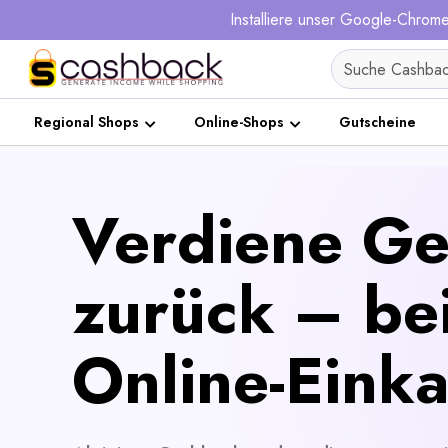
Installiere unser Google-Chro
Regional Shops
Online-Shops
Gutscheine
Verdiene Ge
zurück – be
Online-Einka