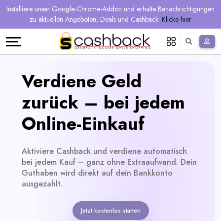
Regional
Online-
Mehr
Installiere unser Google-Chrome-Addon und erhalte Benachrichtigungen
Sprache
Shops
Shops
verdienen
zu aktuellen Angeboten, Deals und Cashback.
Klicke hier
Restaurant
Alle
Teilen
English
Geschäfte
und
Deutsch
Verdiene Geld
verdienen
Gutscheine
zurück – bei jedem
&
Empfehlen
Online-Einkauf
Angebote
und
Aktiviere Cashback und verdiene automatisch
verdienen
Tagesdeals
bei jedem Kauf – ganz ohne Extraaufwand. Dein
Guthaben wird direkt auf dein Bankkonto
Alle
ausgezahlt.
Tagesdeal-
Jetzt kostenlos starten