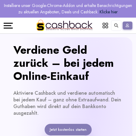
Regional
Online-
Mehr
Installiere unser Google-Chrome-Addon und erhalte Benachrichtigungen
Sprache
Shops
Shops
verdienen
zu aktuellen Angeboten, Deals und Cashback.
Klicke hier
Restaurant
Alle
Teilen
English
Geschäfte
und
Deutsch
Verdiene Geld
verdienen
Gutscheine
zurück – bei jedem
&
Empfehlen
Online-Einkauf
Angebote
und
Aktiviere Cashback und verdiene automatisch
verdienen
Tagesdeals
bei jedem Kauf – ganz ohne Extraaufwand. Dein
Guthaben wird direkt auf dein Bankkonto
Alle
ausgezahlt.
Tagesdeal-
Jetzt kostenlos starten