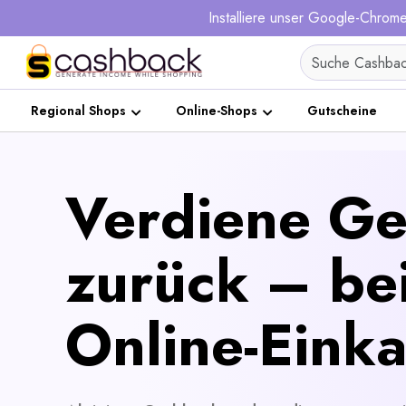
Installiere unser Google-Chro
Regional Shops
Online-Shops
Gutscheine
Verdiene Ge
zurück – be
Online-Einka