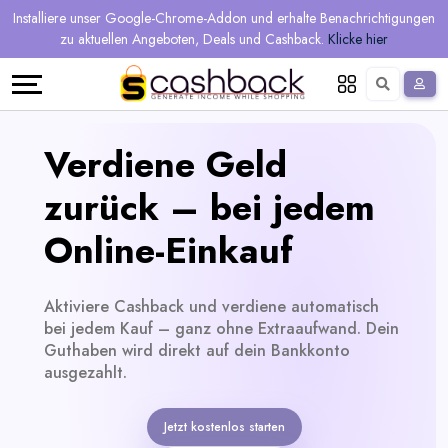
Regional
Online-
Mehr
Installiere unser Google-Chrome-Addon und erhalte Benachrichtigungen
Sprache
Shops
Shops
verdienen
zu aktuellen Angeboten, Deals und Cashback.
Klicke hier
Restaurant
Alle
Teilen
English
Geschäfte
und
Deutsch
Verdiene Geld
verdienen
Gutscheine
zurück – bei jedem
&
Empfehlen
Online-Einkauf
Angebote
und
Aktiviere Cashback und verdiene automatisch
verdienen
Tagesdeals
bei jedem Kauf – ganz ohne Extraaufwand. Dein
Guthaben wird direkt auf dein Bankkonto
Alle
ausgezahlt.
Tagesdeal-
Jetzt kostenlos starten