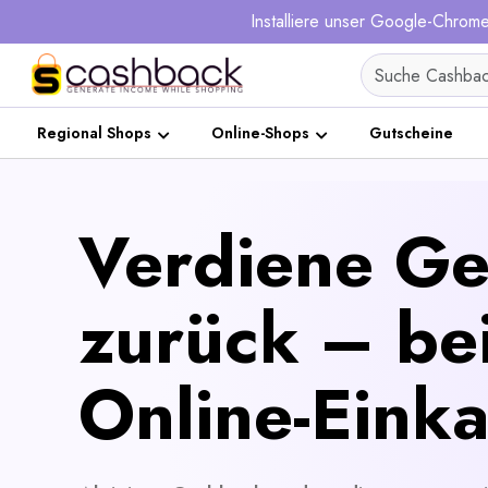
Installiere unser Google-Chro
Regional Shops
Online-Shops
Gutscheine
Verdiene Ge
zurück – be
Online-Einka