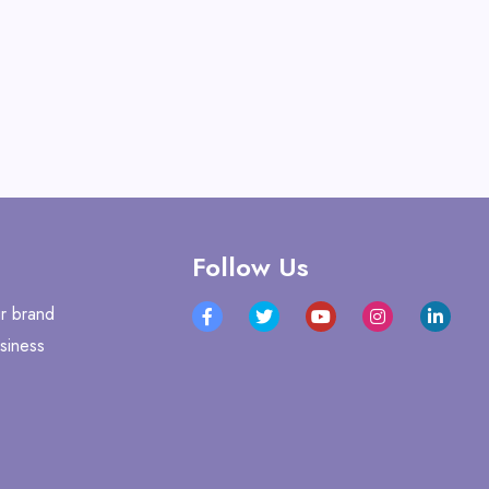
Follow Us
r brand
siness