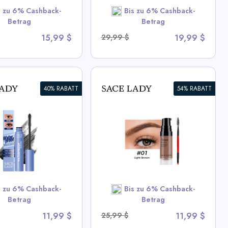
s zu 6% Cashback-
Bis zu 6% Cashback-
SHOP NOW
Betrag
Betrag
15,99 $
29,99 $
19,99 $
40% RABATT
54% RABATT
genbrauengel |
dicht, Schnell
nend,
igmentiert
 All Sace Lady Deals
s zu 6% Cashback-
Bis zu 6% Cashback-
SHOP NOW
Betrag
Betrag
11,99 $
25,99 $
11,99 $