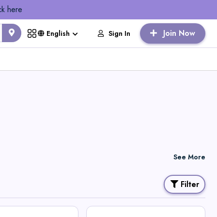
ck here
Join Now
Sign In
English
See More
Filter