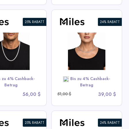
25% RABATT
24% RABATT
ced CZ Tennis Chain
ette
ew All Miles Deals
SHOP NOW
s zu 4% Cashback-
Bis zu 4% Cashback-
Betrag
Betrag
56,00 $
51,00 $
39,00 $
25% RABATT
24% RABATT