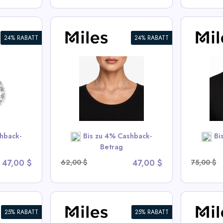
24% RABATT
24% RABATT
nis Chain
6mm Iced CZ Tennis Chain
3mm I
Halskette
Halsk
s Deals
View All Miles Deals
Vi
OW
SHOP NOW
hback-
Bis zu 4% Cashback-
Bi
Betrag
47,00 $
62,00 $
47,00 $
75,00 $
25% RABATT
25% RABATT