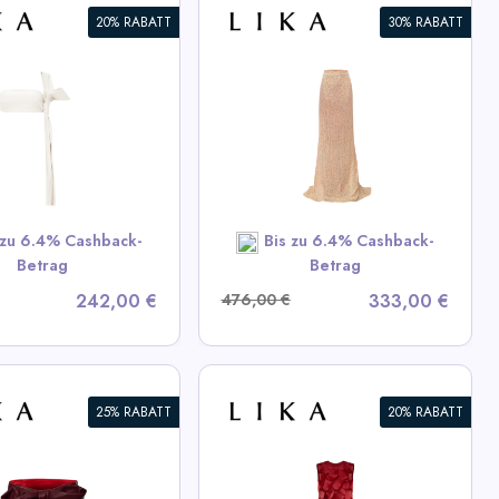
20% RABATT
30% RABATT
mmernder Maxirock
iew All LIKA Deals
SHOP NOW
 zu 6.4% Cashback-
Bis zu 6.4% Cashback-
Betrag
Betrag
242,00 €
476,00 €
333,00 €
25% RABATT
20% RABATT
ux Kleid mit
inösen Elementen