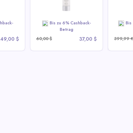
lMD Deals
View All Colamy Deals
Vi
OW
hback-
Bis zu 6% Cashback-
Bis
SHOP NOW
Betrag
49,00 $
60,00 $
37,00 $
399,99 