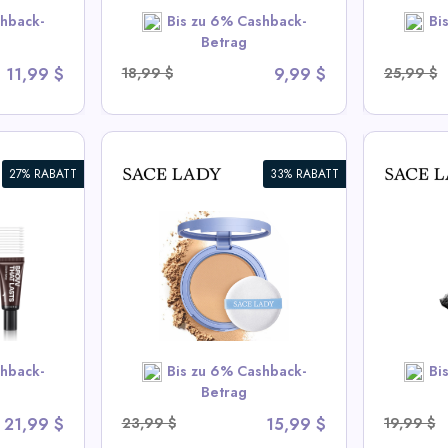
OW
hback-
Bis zu 6% Cashback-
Bi
SHOP NOW
Betrag
11,99 $
18,99 $
9,99 $
25,99 $
27% RABATT
33% RABATT
s
Wasserfester Mascara |
3D Au
Langanhaltend, Schmiert
Wasser
nicht & Volumensteigernd
Trock
Hochp
ady Deals
View All Sace Lady Deals
View
hback-
Bis zu 6% Cashback-
Bi
OW
SHOP NOW
Betrag
21,99 $
23,99 $
15,99 $
19,99 $