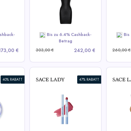
A Deals
View All LIKA Deals
V
OW
SHOP NOW
shback-
Bis zu 6.4% Cashback-
Bis
Betrag
173,00 €
303,00 €
242,00 €
260,00 €
40% RABATT
47% RABATT
HAUTFILTER
Langa
n- und
KÖRPERKONSOLIDERER |
Wimpe
Wasserdicht,
BEKO
Übertragungsbeständig
ady Deals
View All Sace Lady Deals
View