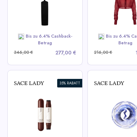
View All LIKA Deals
View All LIK
SHOP NOW
SHOP N
Bis zu 6.4% Cashback-
Bis zu 6.4% Ca
Betrag
Betrag
346,00 €
277,00 €
216,00 €
35% RABATT
Luftkissen Lippe
Selbstklebende Wimpern
Wangencreme
View All Sace Lady Deals
View All Sace L