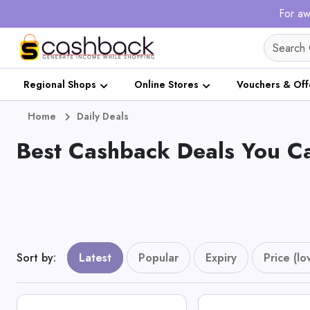
For aw
Regional Shops
Online Stores
Vouchers & Off
Home
Daily Deals
Best Cashback Deals You Ca
Sort by
:
Latest
Popular
Expiry
Price (lo