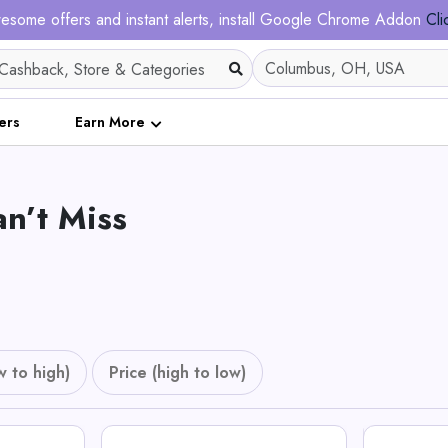
esome offers and instant alerts, install Google Chrome Addon
Cli
ers
Earn More
n’t Miss
w to high)
Price (high to low)