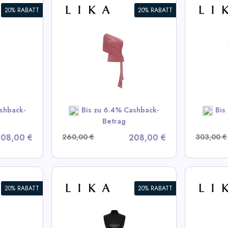
20% RABATT
20% RABATT
aler
Weißes Lederoberteil
Schi
View All LIKA Deals
V
A Deals
SHOP NOW
OW
shback-
Bis zu 6.4% Cashback-
Bis
Betrag
08,00 €
260,00 €
208,00 €
303,00 €
20% RABATT
20% RABATT
uriertes
Bordeaux Mini-Shorts mit
Bordea
Schleife
volum