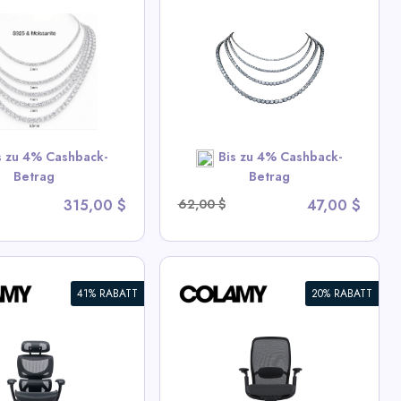
 Eiskette Tennis
ette
ew All Miles Deals
SHOP NOW
s zu 4% Cashback-
Bis zu 4% Cashback-
Betrag
Betrag
315,00 $
62,00 $
47,00 $
41% RABATT
20% RABATT
MY AETHER
omischer
rücken-Netz-
uhl