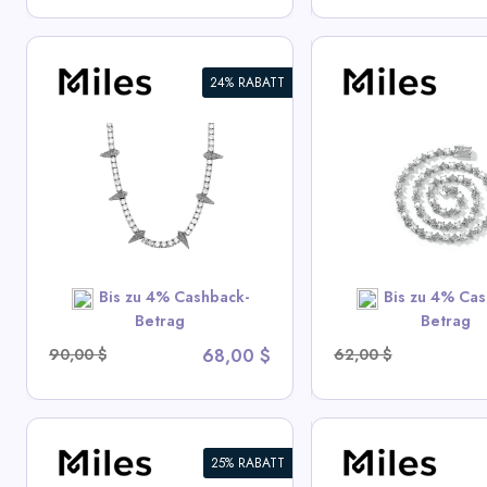
24% RABATT
6mm Iced Out Star Tennis
2mm Iced CZ Ten
Kette
Halskette
View All Miles Deals
View All Mile
SHOP NOW
SHOP N
Bis zu 4% Cashback-
Bis zu 4% Cas
Betrag
Betrag
90,00 $
68,00 $
62,00 $
25% RABATT