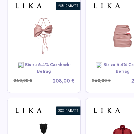
20% RABATT
Bluse mit diagon
Drapierte Pink-Minirock
Drapierung
View All LIKA Deals
View All LIK
SHOP NOW
SHOP N
Bis zu 6.4% Cashback-
Bis zu 6.4% Ca
Betrag
Betrag
260,00 €
208,00 €
260,00 €
2
20% RABATT
Schwarzes strukt
Kurz Bordeaux Hemd
Mini-Kleid