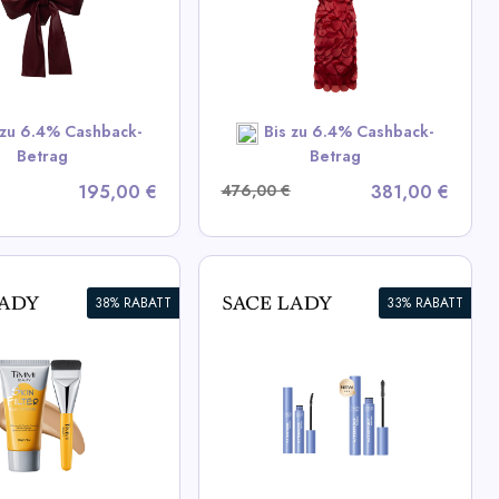
iew All LIKA Deals
SHOP NOW
 zu 6.4% Cashback-
Bis zu 6.4% Cashback-
Betrag
Betrag
195,00 €
476,00 €
381,00 €
38% RABATT
33% RABATT
nhaltende schwarze
rntusche (KAUF 1
MM 1 KOSTENLOS)
 All Sace Lady Deals