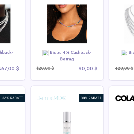
ow CZ
2-6.5mm Zertifizierte VVS1
2-6mm
4mm
D Moissanite Tennis-Kette
Halsk
 Halskette
– 925 Sterling Silber
k
Halskette
Vi
s Deals
View All Miles Deals
hback-
Bis zu 4% Cashback-
Bi
OW
SHOP NOW
Betrag
467,00 $
120,00 $
90,00 $
420,00 $
36% RABATT
38% RABATT
COLAMY AERIX
COLA
chts- und
Futuristischer
Ergon
Ergonomischer Bürostuhl
Mittel
Bürost