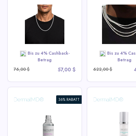
3mm Moissanite Tennis
Iced Out Rainb
Chain – 925 Sterling
Tennis Chain - 
Silver VVS1 D Halskette
Quadrat Schnitt
Hip Hop Schmuc
View All Miles Deals
View All Mile
Bis zu 4% Cashback-
Bis zu 4% Cas
SHOP NOW
SHOP N
Betrag
Betrag
76,00 $
57,00 $
622,00 $
36% RABATT
Yerba Mate Gesi
Intim Aufhellungsserum
Augencreme
View All DermalMD Deals