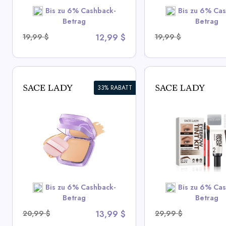
SHOP NOW
SHOP N
Bis zu 6% Cashback-
Bis zu 6% Cas
Betrag
Betrag
19,99 $
12,99 $
19,99 $
33% RABATT
Langanhaltende
Schweißfester
wasserdichtes
Augenbrauen-Tönungs-Kit
Gesichtspuder
View All Sace Lady Deals
View All Sace L
SHOP NOW
Bis zu 6% Cashback-
Bis zu 6% Cas
SHOP N
Betrag
Betrag
20,99 $
13,99 $
29,99 $