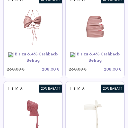
Daily
Deal
Drapierte Pink-Minirock
Categories
View All LIKA Deals
SHOP NOW
Bis zu 6.4% Cashback-
Bis zu 6.4% Cashback-
Betrag
Betrag
260,00 €
208,00 €
260,00 €
208,00 €
20% RABATT
20% RABATT
Weißes Lederoberteil
View All LIKA Deals