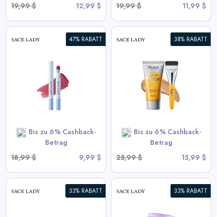
19,99 $
12,99 $
19,99 $
11,99 $
47% RABATT
38% RABATT
HAUTFILTER
KÖRPERKONSOLIDERER |
Wasserdicht,
Übertragungsbeständig
View All Sace Lady Deals
Bis zu 6% Cashback-
Bis zu 6% Cashback-
SHOP NOW
Betrag
Betrag
18,99 $
9,99 $
25,99 $
15,99 $
33% RABATT
33% RABATT
Immer-auf Vollabdeckung