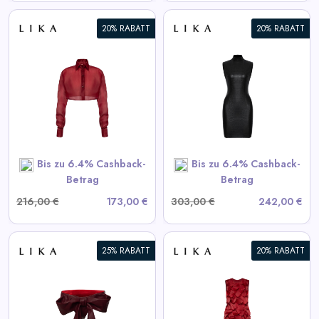
20% RABATT
20% RABATT
Schwarzes strukturiertes Mini-
Kleid
View All LIKA Deals
SHOP NOW
Bis zu 6.4% Cashback-
Bis zu 6.4% Cashback-
Betrag
Betrag
216,00 €
173,00 €
303,00 €
242,00 €
25% RABATT
20% RABATT
Bordeaux Kleid mit
voluminösen Elementen