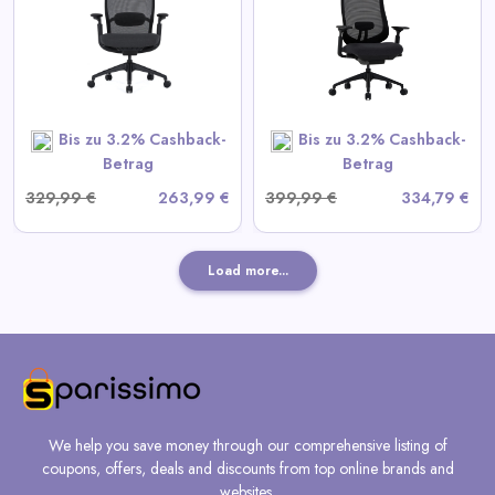
Ergonomischer Bürostuhl
View All Colamy Deals
SHOP NOW
Bis zu 3.2% Cashback-
Bis zu 3.2% Cashback-
Betrag
Betrag
329,99 €
263,99 €
399,99 €
334,79 €
Load more...
We help you save money through our comprehensive listing of
coupons, offers, deals and discounts from top online brands and
websites.