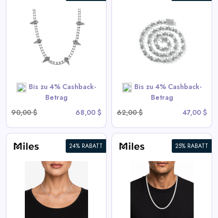
6mm Iced Out Star Tennis
Kette
View All Miles Deals
SHOP NOW
Bis zu 4% Cashback-
Bis zu 4% Cashback-
Betrag
Betrag
90,00 $
68,00 $
62,00 $
47,00 $
24% RABATT
25% RABATT
6mm Iced CZ Tennis Chain
Halskette
View All Miles Deals