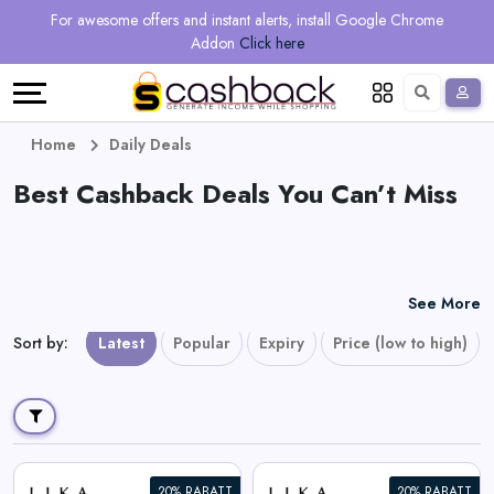
Regional
Online
Earn
For awesome offers and instant alerts, install Google Chrome
Language
Shops
Stores
More
Addon
Click here
Restaurant
All
Share
English
stores
And
Deutsch
Home
Daily Deals
Earn
Best Cashback Deals You Can’t Miss
Vouchers
&
Refer
Offers
And
See More
Earn
Daily
Sort by
:
Latest
Popular
Expiry
Price (low to high)
Deals
All
20% RABATT
20% RABATT