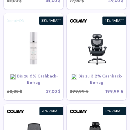
85,00 $
54,00 $
77,00 $
49,00 $
38% RABATT
41% RABATT
COLAMY AERIX Futuristischer
Ergonomischer Bürostuhl
View All Colamy Deals
SHOP NOW
Bis zu 6% Cashback-
Bis zu 3.2% Cashback-
Betrag
Betrag
60,00 $
37,00 $
399,99 €
199,99 €
20% RABATT
15% RABATT
COLAMY ATLAS-01 Exekutive