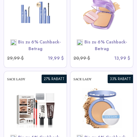
Cremige Foundation
View All Sace Lady Deals
SHOP NOW
Bis zu 6% Cashback-
Bis zu 6% Cashback-
Betrag
Betrag
29,99 $
19,99 $
20,99 $
13,99 $
27% RABATT
33% RABATT
Langanhaltendes
wasserdichtes Gesichtspuder
View All Sace Lady Deals
SHOP NOW