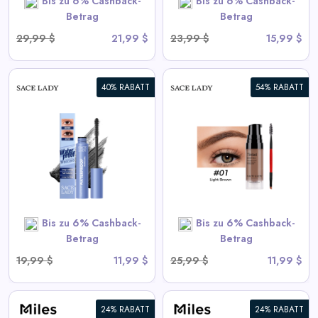
Bis zu 6% Cashback-
Bis zu 6% Cashback-
Betrag
Betrag
29,99 $
21,99 $
23,99 $
15,99 $
40% RABATT
54% RABATT
3D Augenbrauengel |
Wasserdicht, Schnell
Trocknend, Hochpigmentiert
View All Sace Lady Deals
Bis zu 6% Cashback-
Bis zu 6% Cashback-
SHOP NOW
Betrag
Betrag
19,99 $
11,99 $
25,99 $
11,99 $
24% RABATT
24% RABATT