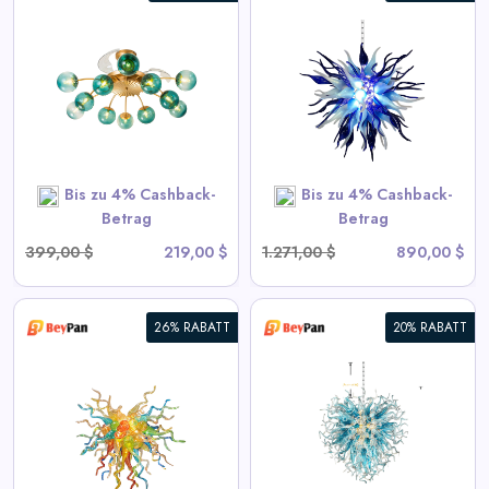
Chihuly Stil Geblasenes Glas
Kronleuchter Gradient Blau
und Frosted Weiß
View All BeyPan Deals
Bis zu 4% Cashback-
Bis zu 4% Cashback-
SHOP NOW
Betrag
Betrag
399,00 $
219,00 $
1.271,00 $
890,00 $
26% RABATT
20% RABATT
Blown Glass Chandeliers
Chihuly Style Blau
View All BeyPan Deals