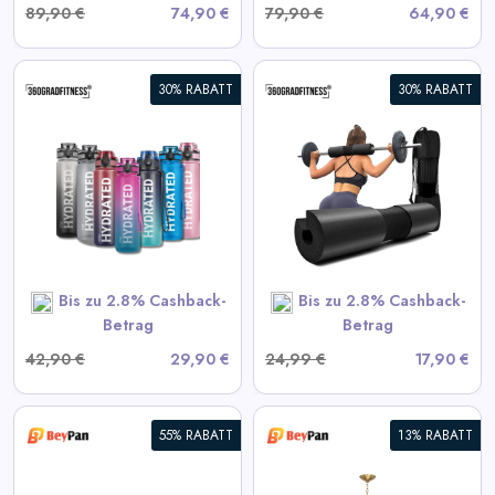
89,90 €
74,90 €
79,90 €
64,90 €
30% RABATT
30% RABATT
360° Langhantel-Polster
View All 360GradFitness
Deals
SHOP NOW
Bis zu 2.8% Cashback-
Bis zu 2.8% Cashback-
Betrag
Betrag
42,90 €
29,90 €
24,99 €
17,90 €
55% RABATT
13% RABATT
Moderne Starburst Kristall-