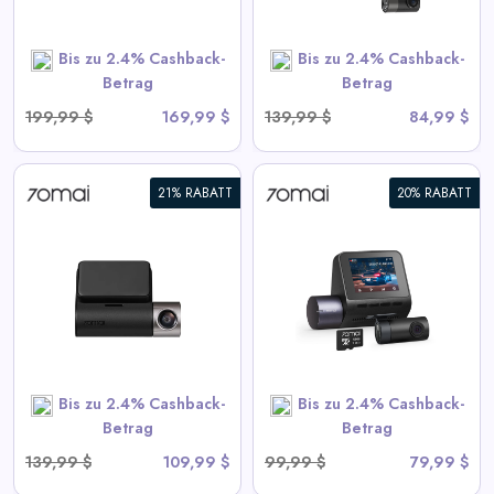
Bis zu 2.4% Cashback-
Bis zu 2.4% Cashback-
SHOP NOW
Betrag
Betrag
199,99 $
169,99 $
139,99 $
84,99 $
21% RABATT
20% RABATT
70mai Dash Cam A410 2.5K
HDR Dual mit GPS,
Notaufzeichnung, G-Sensor,
App-Steuerung und
kompaktem Design
View All 70mai Deals
Bis zu 2.4% Cashback-
Bis zu 2.4% Cashback-
SHOP NOW
Betrag
Betrag
139,99 $
109,99 $
99,99 $
79,99 $