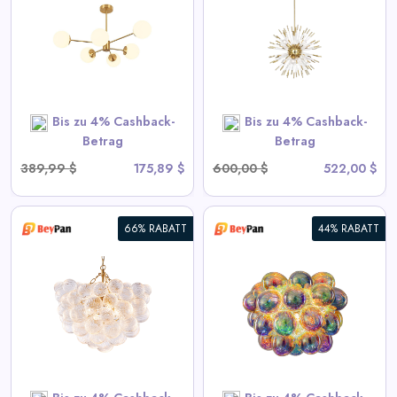
Kronleuchter - Goldene
Sputnik-Hängelampe
View All BeyPan Deals
Bis zu 4% Cashback-
Bis zu 4% Cashback-
SHOP NOW
Betrag
Betrag
389,99 $
175,89 $
600,00 $
522,00 $
66% RABATT
44% RABATT
Blubbernde Deckenleuchte mit
irisierendem Cognac getöntem
Glas
View All BeyPan Deals