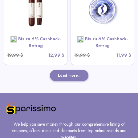
View All Sace Lady Deals
SHOP NOW
Bis zu 6% Cashback-
Bis zu 6% Cashback-
Betrag
Betrag
19,99 $
12,99 $
19,99 $
11,99 $
Load more...
We help you save money through our comprehensive listing of
coupons, offers, deals and discounts from top online brands and
websites.