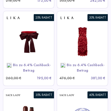
216,00 €
173,00 €
303,00 €
242,00 €
25% RABATT
20% RABATT
Bordeaux Kleid mit
voluminösen Elementen
View All LIKA Deals
SHOP NOW
Bis zu 6.4% Cashback-
Bis zu 6.4% Cashback-
Betrag
Betrag
260,00 €
195,00 €
476,00 €
381,00 €
35% RABATT
40% RABATT
Selbstklebende Wimpern