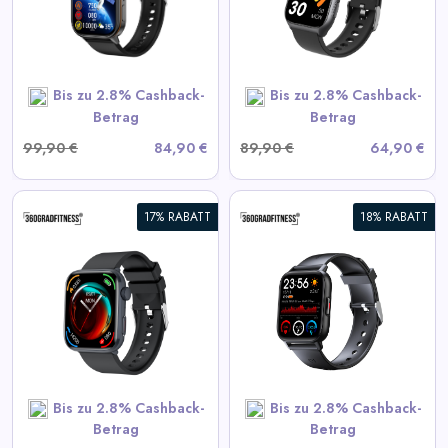
View All 360GradFitness
Deals
Bis zu 2.8% Cashback-
Bis zu 2.8% Cashback-
SHOP NOW
Betrag
Betrag
99,90 €
84,90 €
89,90 €
64,90 €
17% RABATT
18% RABATT
360° FITSmartWatch PRO3
Smart
View All 360GradFitness
Deals
Bis zu 2.8% Cashback-
Bis zu 2.8% Cashback-
SHOP NOW
Betrag
Betrag