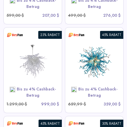
Bis zu 4% Cashback-
Bis zu 4% Cashback-
SHOP NOW
Betrag
Betrag
599,00 $
207,00 $
499,00 $
276,00 $
23% RABATT
45% RABATT
Moderne Blown Glass
Chandelier Sputnik Form
View All BeyPan Deals
SHOP NOW
Bis zu 4% Cashback-
Bis zu 4% Cashback-
Betrag
Betrag
1.299,00 $
999,00 $
659,99 $
359,00 $
45% RABATT
30% RABATT