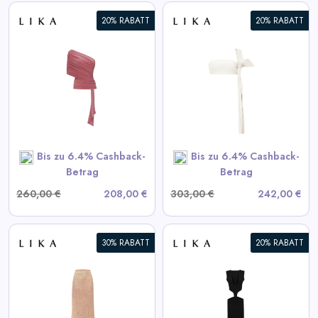
20% RABATT
20% RABATT
Weißes Lederoberteil
View All LIKA Deals
SHOP NOW
Bis zu 6.4% Cashback-
Bis zu 6.4% Cashback-
Betrag
Betrag
260,00 €
208,00 €
303,00 €
242,00 €
30% RABATT
20% RABATT
Schwarzes Kleid mit
Taillenausschnitten