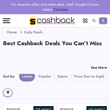
Regional
Online
Earn
For awesome offers and instant alerts, install Google Chrome
Language
Shops
Stores
More
Addon
Click here
Restaurant
All
Share
English
stores
And
Deutsch
Home
Daily Deals
Earn
Best Cashback Deals You Can’t Miss
Vouchers
&
Refer
Offers
And
See More
Earn
Daily
Sort by
:
Latest
Popular
Expiry
Price (low to high)
Deals
All
20% RABATT
19% RABATT