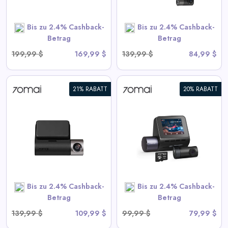
Bis zu 2.4% Cashback-
Bis zu 2.4% Cashback-
SHOP NOW
Betrag
Betrag
199,99 $
169,99 $
139,99 $
84,99 $
21% RABATT
20% RABATT
70mai Dash Cam A410 2.5K
HDR Dual mit GPS,
Notaufzeichnung, G-Sensor,
App-Steuerung und
kompaktem Design
View All 70mai Deals
Bis zu 2.4% Cashback-
Bis zu 2.4% Cashback-
SHOP NOW
Betrag
Betrag
139,99 $
109,99 $
99,99 $
79,99 $