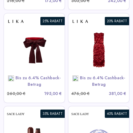
216,00 €
173,00 €
303,00 €
242,00 €
25% RABATT
20% RABATT
Bordeaux Kleid mit
voluminösen Elementen
View All LIKA Deals
SHOP NOW
Bis zu 6.4% Cashback-
Bis zu 6.4% Cashback-
Betrag
Betrag
260,00 €
195,00 €
476,00 €
381,00 €
35% RABATT
40% RABATT
Selbstklebende Wimpern