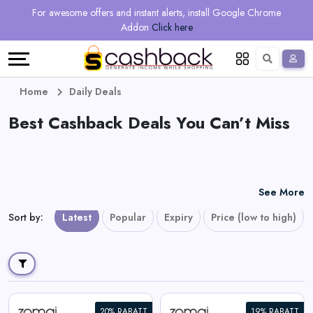
Regional
Online
Earn
For awesome offers and instant alerts, install Google Chrome
Language
Shops
Stores
More
Addon
Click here
Restaurant
All
Share
English
stores
And
Deutsch
Home
Daily Deals
Earn
Best Cashback Deals You Can’t Miss
Vouchers
&
Refer
Offers
And
See More
Earn
Daily
Sort by
:
Latest
Popular
Expiry
Price (low to high)
Deals
All
20% RABATT
19% RABATT