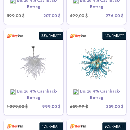
Bis zu 4% Cashback-
Bis zu 4% Cashback-
SHOP NOW
Betrag
Betrag
599,00 $
207,00 $
499,00 $
276,00 $
23% RABATT
45% RABATT
Moderne Blown Glass
Chandelier Sputnik Form
View All BeyPan Deals
SHOP NOW
Bis zu 4% Cashback-
Bis zu 4% Cashback-
Betrag
Betrag
1.299,00 $
999,00 $
659,99 $
359,00 $
45% RABATT
30% RABATT