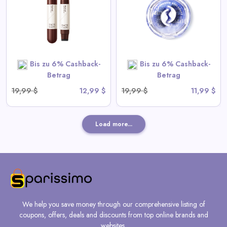
View All Sace Lady Deals
SHOP NOW
Bis zu 6% Cashback-
Bis zu 6% Cashback-
Betrag
Betrag
19,99 $
12,99 $
19,99 $
11,99 $
Load more...
We help you save money through our comprehensive listing of
coupons, offers, deals and discounts from top online brands and
websites.