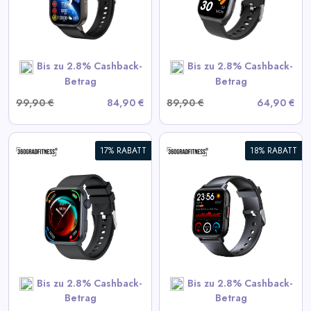
View All 360GradFitness
Deals
Bis zu 2.8% Cashback-
Bis zu 2.8% Cashback-
SHOP NOW
Betrag
Betrag
99,90 €
84,90 €
89,90 €
64,90 €
17% RABATT
18% RABATT
360° FITSmartWatch PRO3
Smart
View All 360GradFitness
Deals
Bis zu 2.8% Cashback-
Bis zu 2.8% Cashback-
SHOP NOW
Betrag
Betrag