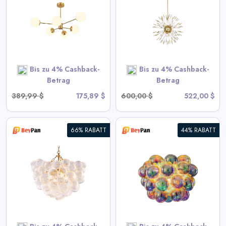
Kronleuchter - Goldene
Sputnik-Hängelampe
View All BeyPan Deals
Bis zu 4% Cashback-
Bis zu 4% Cashback-
SHOP NOW
Betrag
Betrag
389,99 $
175,89 $
600,00 $
522,00 $
66% RABATT
44% RABATT
Blubbernde Deckenleuchte mit
irisierendem Cognac getöntem
Glas
View All BeyPan Deals