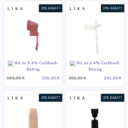
20% RABATT
20% RABATT
Weißes Lederoberteil
View All LIKA Deals
SHOP NOW
Bis zu 6.4% Cashback-
Bis zu 6.4% Cashback-
Betrag
Betrag
260,00 €
208,00 €
303,00 €
242,00 €
30% RABATT
20% RABATT
Schwarzes Kleid mit
Taillenausschnitten