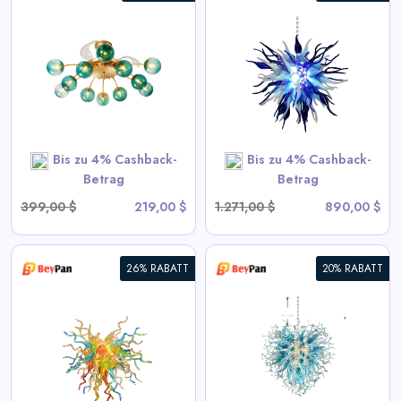
Chihuly Stil Geblasenes Glas
Kronleuchter Gradient Blau
und Frosted Weiß
View All BeyPan Deals
Bis zu 4% Cashback-
Bis zu 4% Cashback-
SHOP NOW
Betrag
Betrag
399,00 $
219,00 $
1.271,00 $
890,00 $
26% RABATT
20% RABATT
Blown Glass Chandeliers
Chihuly Style Blau
View All BeyPan Deals