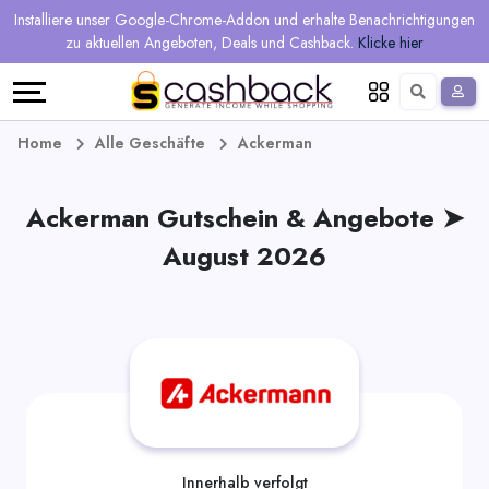
Regional
Online-
Mehr
Installiere unser Google-Chrome-Addon und erhalte Benachrichtigungen
Sprache
Shops
Shops
verdienen
zu aktuellen Angeboten, Deals und Cashback.
Klicke hier
Restaurant
Alle
Teilen
English
Geschäfte
und
Deutsch
Home
Alle Geschäfte
Ackerman
verdienen
Gutscheine
Ackerman Gutschein & Angebote ➤
&
Empfehlen
August 2026
Angebote
und
verdienen
Tagesdeals
Alle
Tagesdeal-
Innerhalb verfolgt