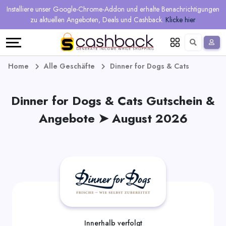
Regional
Online-
Mehr
Installiere unser Google-Chrome-Addon und erhalte Benachrichtigungen
Sprache
Shops
Shops
verdienen
zu aktuellen Angeboten, Deals und Cashback.
Klicke hier
Restaurant
Alle
Teilen
English
Geschäfte
und
Deutsch
Home
Alle Geschäfte
Dinner for Dogs & Cats
verdienen
Gutscheine
Dinner for Dogs & Cats Gutschein &
&
Empfehlen
Angebote ➤ August 2026
Angebote
und
verdienen
Tagesdeals
Alle
Tagesdeal-
Innerhalb verfolgt