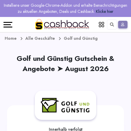
Regional
Online-
Mehr
Installiere unser Google-Chrome-Addon und erhalte Benachrichtigungen
Sprache
Shops
Shops
verdienen
zu aktuellen Angeboten, Deals und Cashback.
Klicke hier
Restaurant
Alle
Teilen
English
Geschäfte
und
Deutsch
Home
Alle Geschäfte
Golf und Günstig
verdienen
Gutscheine
Golf und Günstig Gutschein &
&
Empfehlen
Angebote ➤ August 2026
Angebote
und
verdienen
Tagesdeals
Alle
Tagesdeal-
Innerhalb verfolgt