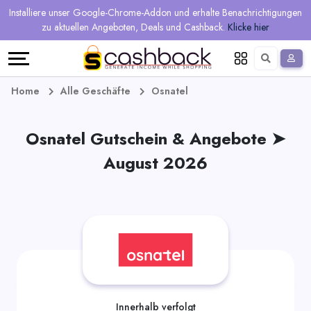
Regional
Online-
Mehr
Installiere unser Google-Chrome-Addon und erhalte Benachrichtigungen
Sprache
Shops
Shops
verdienen
zu aktuellen Angeboten, Deals und Cashback.
Klicke hier
Restaurant
Alle
Teilen
English
Geschäfte
und
Deutsch
Home
Alle Geschäfte
Osnatel
verdienen
Gutscheine
Osnatel Gutschein & Angebote ➤
&
Empfehlen
August 2026
Angebote
und
verdienen
Tagesdeals
Alle
Tagesdeal-
Innerhalb verfolgt