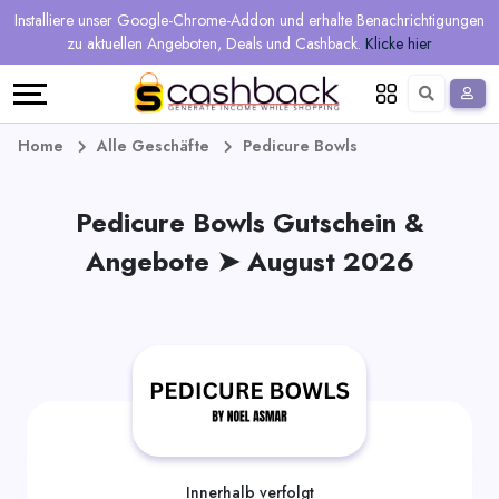
Regional
Online-
Mehr
Installiere unser Google-Chrome-Addon und erhalte Benachrichtigungen
Sprache
Shops
Shops
verdienen
zu aktuellen Angeboten, Deals und Cashback.
Klicke hier
Restaurant
Alle
Teilen
English
Geschäfte
und
Deutsch
Home
Alle Geschäfte
Pedicure Bowls
verdienen
Gutscheine
Pedicure Bowls Gutschein &
&
Empfehlen
Angebote ➤ August 2026
Angebote
und
verdienen
Tagesdeals
Alle
Tagesdeal-
Innerhalb verfolgt