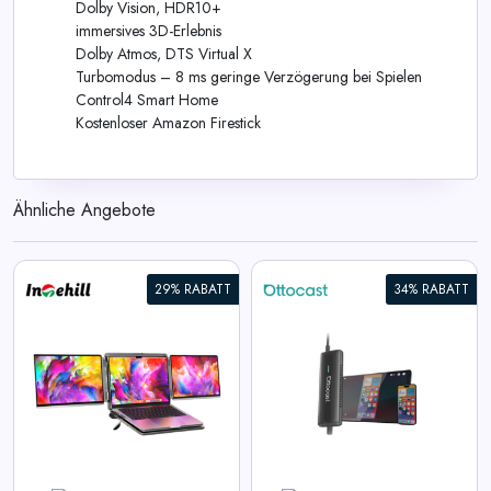
Dolby Vision, HDR10+
immersives 3D-Erlebnis
Dolby Atmos, DTS Virtual X
Turbomodus – 8 ms geringe Verzögerung bei Spielen
Control4 Smart Home
Kostenloser Amazon Firestick
Ähnliche Angebote
29% RABATT
34% RABATT
Mirror Touch Wireless CarPlay
Adapter
View All Ottocast Deals