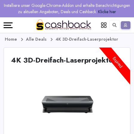
Regional
Online-
Mehr
Installiere unser Google-Chrome-Addon und erhalte Benachrichtigungen
Sprache
Shops
Shops
verdienen
zu aktuellen Angeboten, Deals und Cashback.
Klicke hier
Restaurant
Alle
Teilen
English
Geschäfte
und
Deutsch
Home
Alle Deals
4K 3D-Dreifach-Laserprojektor
verdienen
Gutscheine
4K 3D-Dreifach-Laserprojektor
Expired
&
Empfehlen
Angebote
und
verdienen
Tagesdeals
Alle
Tagesdeal-