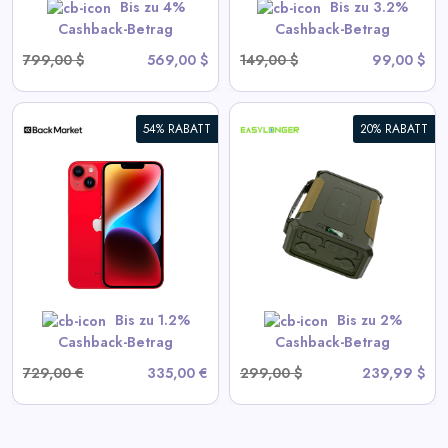
Jetzt einkaufen
Bis zu 4%
Bis zu 3.2%
Cashback-Betrag
Cashback-Betrag
799,00 $
569,00 $
149,00 $
99,00 $
54% RABATT
20% RABATT
EASYLONGER ES960 CPAP-
Batterie-Backup-
Stromversorgung, 297,6Wh
LiFePO4 Hochkapazität für
ResMed AirSense 11, AirSense
View All EASYLONGER Deals
10, AirCurve, AirMini, Philips
DreamStation / 2 – Ideal für
zu Hause und Camping
Bis zu 1.2%
Bis zu 2%
Jetzt einkaufen
Cashback-Betrag
Cashback-Betrag
729,00 €
335,00 €
299,00 $
239,99 $