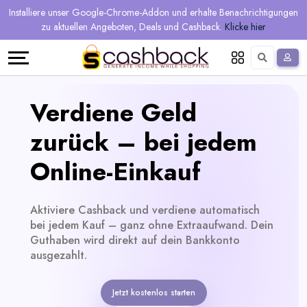
Regional
Online-
Mehr
Installiere unser Google-Chrome-Addon und erhalte Benachrichtigungen
Sprache
Shops
Shops
verdienen
zu aktuellen Angeboten, Deals und Cashback.
Klicke hier
Restaurant
Alle
Teilen
English
Geschäfte
und
Deutsch
Verdiene Geld
verdienen
Gutscheine
zurück – bei jedem
&
Empfehlen
Online-Einkauf
Angebote
und
Aktiviere Cashback und verdiene automatisch
verdienen
Tagesdeals
bei jedem Kauf – ganz ohne Extraaufwand. Dein
Guthaben wird direkt auf dein Bankkonto
Alle
ausgezahlt.
Tagesdeal-
Jetzt kostenlos starten