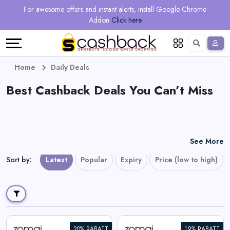
Regional
Online
Earn
For awesome offers and instant alerts, install Google Chrome
Language
Shops
Stores
More
Addon
Click here
Restaurant
All
Share
English
stores
And
Deutsch
Home
Daily Deals
Earn
Best Cashback Deals You Can’t Miss
Vouchers
&
Refer
Offers
And
See More
Earn
Daily
Sort by
:
Latest
Popular
Expiry
Price (low to high)
Deals
All
20% RABATT
19% RABATT