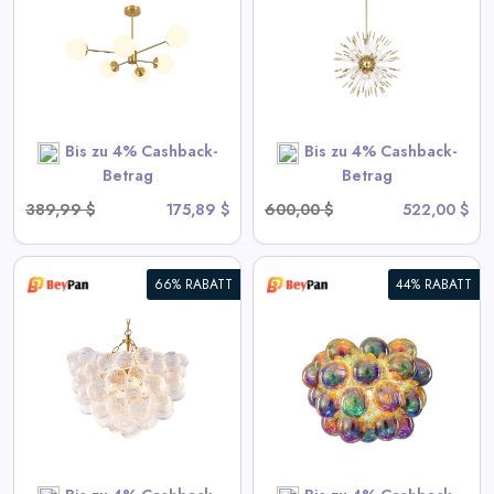
Kronleuchter - Goldene
Sputnik-Hängelampe
View All BeyPan Deals
Bis zu 4% Cashback-
Bis zu 4% Cashback-
SHOP NOW
Betrag
Betrag
389,99 $
175,89 $
600,00 $
522,00 $
66% RABATT
44% RABATT
Blubbernde Deckenleuchte mit
irisierendem Cognac getöntem
Glas
View All BeyPan Deals