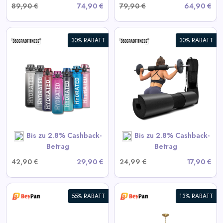
89,90 €
74,90 €
79,90 €
64,90 €
30% RABATT
30% RABATT
360° Langhantel-Polster
View All 360GradFitness
Deals
SHOP NOW
Bis zu 2.8% Cashback-
Bis zu 2.8% Cashback-
Betrag
Betrag
42,90 €
29,90 €
24,99 €
17,90 €
55% RABATT
13% RABATT
Moderne Starburst Kristall-