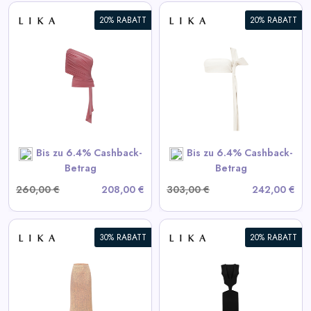
20% RABATT
20% RABATT
Weißes Lederoberteil
View All LIKA Deals
SHOP NOW
Bis zu 6.4% Cashback-
Bis zu 6.4% Cashback-
Betrag
Betrag
260,00 €
208,00 €
303,00 €
242,00 €
30% RABATT
20% RABATT
Schwarzes Kleid mit
Taillenausschnitten