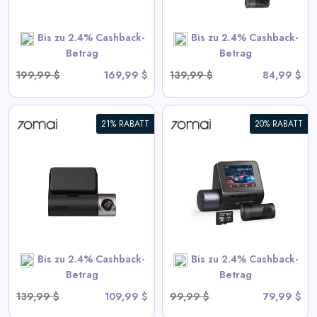
Bis zu 2.4% Cashback-
Bis zu 2.4% Cashback-
SHOP NOW
Betrag
Betrag
199,99 $
169,99 $
139,99 $
84,99 $
21% RABATT
20% RABATT
70mai Dash Cam A410 2.5K
HDR Dual mit GPS,
Notaufzeichnung, G-Sensor,
App-Steuerung und
kompaktem Design
View All 70mai Deals
Bis zu 2.4% Cashback-
Bis zu 2.4% Cashback-
SHOP NOW
Betrag
Betrag
139,99 $
109,99 $
99,99 $
79,99 $