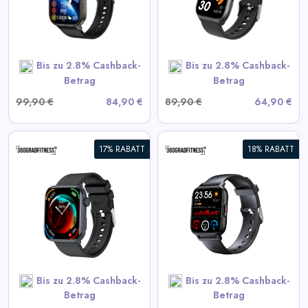
View All 360GradFitness
Deals
Bis zu 2.8% Cashback-
Bis zu 2.8% Cashback-
SHOP NOW
Betrag
Betrag
99,90 €
84,90 €
89,90 €
64,90 €
17% RABATT
18% RABATT
360° FITSmartWatch PRO3
Smart
View All 360GradFitness
Deals
Bis zu 2.8% Cashback-
Bis zu 2.8% Cashback-
SHOP NOW
Betrag
Betrag