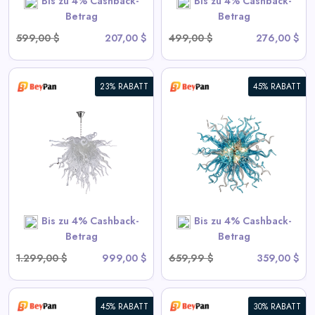
Bis zu 4% Cashback-
Bis zu 4% Cashback-
SHOP NOW
Betrag
Betrag
599,00 $
207,00 $
499,00 $
276,00 $
23% RABATT
45% RABATT
Moderne Blown Glass
Chandelier Sputnik Form
View All BeyPan Deals
SHOP NOW
Bis zu 4% Cashback-
Bis zu 4% Cashback-
Betrag
Betrag
1.299,00 $
999,00 $
659,99 $
359,00 $
45% RABATT
30% RABATT