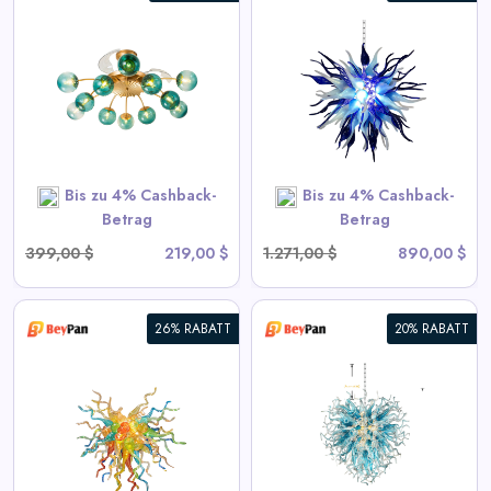
Chihuly Stil Geblasenes Glas
Kronleuchter Gradient Blau
und Frosted Weiß
View All BeyPan Deals
Bis zu 4% Cashback-
Bis zu 4% Cashback-
SHOP NOW
Betrag
Betrag
399,00 $
219,00 $
1.271,00 $
890,00 $
26% RABATT
20% RABATT
Blown Glass Chandeliers
Chihuly Style Blau
View All BeyPan Deals