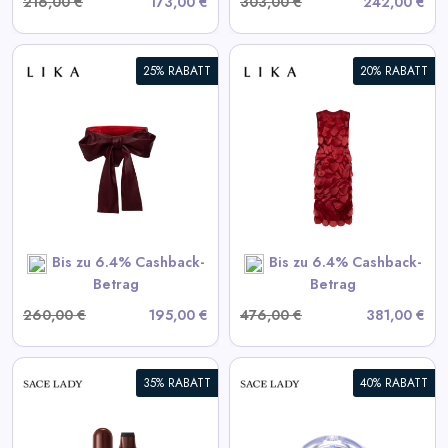
216,00 €
173,00 €
303,00 €
242,00 €
25% RABATT
20% RABATT
Bordeaux Kleid mit
voluminösen Elementen
View All LIKA Deals
SHOP NOW
Bis zu 6.4% Cashback-
Bis zu 6.4% Cashback-
Betrag
Betrag
260,00 €
195,00 €
476,00 €
381,00 €
35% RABATT
40% RABATT
Selbstklebende Wimpern