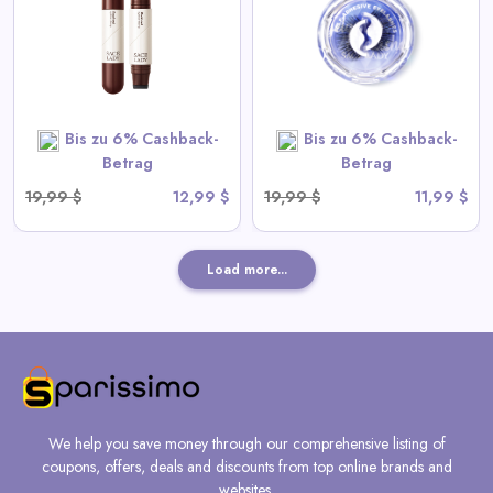
View All Sace Lady Deals
SHOP NOW
Bis zu 6% Cashback-
Bis zu 6% Cashback-
Betrag
Betrag
19,99 $
12,99 $
19,99 $
11,99 $
Load more...
We help you save money through our comprehensive listing of
coupons, offers, deals and discounts from top online brands and
websites.