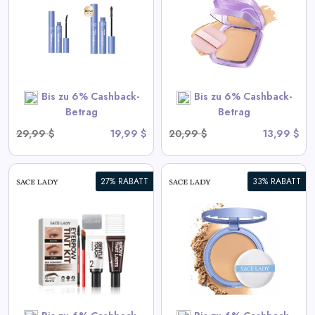
Cremige Foundation
View All Sace Lady Deals
SHOP NOW
Bis zu 6% Cashback-
Bis zu 6% Cashback-
Betrag
Betrag
29,99 $
19,99 $
20,99 $
13,99 $
27% RABATT
33% RABATT
Langanhaltendes
wasserdichtes Gesichtspuder
View All Sace Lady Deals
SHOP NOW