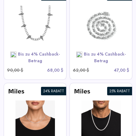
6mm Iced Out Star Tennis
Kette
View All Miles Deals
SHOP NOW
Bis zu 4% Cashback-
Bis zu 4% Cashback-
Betrag
Betrag
90,00 $
68,00 $
62,00 $
47,00 $
24% RABATT
25% RABATT
6mm Iced CZ Tennis Chain
Halskette
View All Miles Deals