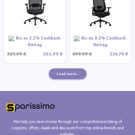
Ergonomischer Bürostuhl
View All Colamy Deals
SHOP NOW
Bis zu 3.2% Cashback-
Bis zu 3.2% Cashback-
Betrag
Betrag
329,99 €
263,99 €
399,99 €
334,79 €
Load more...
We help you save money through our comprehensive listing of
coupons, offers, deals and discounts from top online brands and
websites.