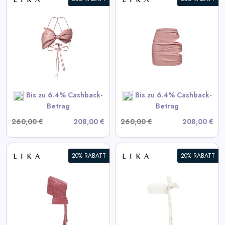
Daily
Deal
Drapierte Pink-Minirock
Categories
View All LIKA Deals
SHOP NOW
Bis zu 6.4% Cashback-
Bis zu 6.4% Cashback-
Betrag
Betrag
260,00 €
208,00 €
260,00 €
208,00 €
20% RABATT
20% RABATT
Weißes Lederoberteil
View All LIKA Deals