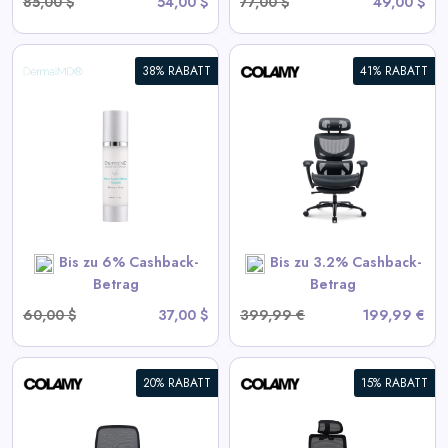
85,00 $
54,00 $
77,00 $
49,00 $
38% RABATT
41% RABATT
COLAMY AERIX Futuristischer
Ergonomischer Bürostuhl
View All Colamy Deals
SHOP NOW
Bis zu 6% Cashback-
Bis zu 3.2% Cashback-
Betrag
Betrag
60,00 $
37,00 $
399,99 €
199,99 €
20% RABATT
15% RABATT
COLAMY ATLAS-01 Exekutive