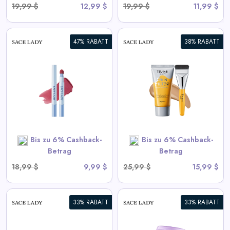
19,99 $
12,99 $
19,99 $
11,99 $
47% RABATT
38% RABATT
HAUTFILTER
KÖRPERKONSOLIDERER |
Wasserdicht,
Übertragungsbeständig
View All Sace Lady Deals
Bis zu 6% Cashback-
Bis zu 6% Cashback-
SHOP NOW
Betrag
Betrag
18,99 $
9,99 $
25,99 $
15,99 $
33% RABATT
33% RABATT
Immer-auf Vollabdeckung