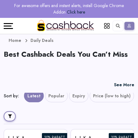
Regional
Online
Earn
For awesome offers and instant alerts, install Google Chrome
Language
Shops
Stores
More
Addon
Click here
Restaurant
All
Share
English
stores
And
Deutsch
Home
Daily Deals
Earn
Best Cashback Deals You Can’t Miss
Vouchers
&
Refer
Offers
And
See More
Earn
Daily
Sort by
:
Latest
Popular
Expiry
Price (low to high)
Deals
All
20% RABATT
20% RABATT