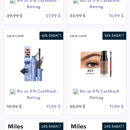
Bis zu 6% Cashback-
Bis zu 6% Cashback-
Betrag
Betrag
29,99 $
21,99 $
23,99 $
15,99 $
40% RABATT
54% RABATT
3D Augenbrauengel |
Wasserdicht, Schnell
Trocknend, Hochpigmentiert
View All Sace Lady Deals
Bis zu 6% Cashback-
Bis zu 6% Cashback-
SHOP NOW
Betrag
Betrag
19,99 $
11,99 $
25,99 $
11,99 $
24% RABATT
24% RABATT