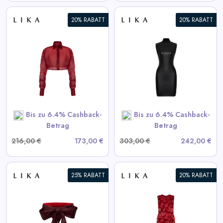
20% RABATT
20% RABATT
Schwarzes strukturiertes Mini-
Kleid
View All LIKA Deals
SHOP NOW
Bis zu 6.4% Cashback-
Bis zu 6.4% Cashback-
Betrag
Betrag
216,00 €
173,00 €
303,00 €
242,00 €
25% RABATT
20% RABATT
Bordeaux Kleid mit
voluminösen Elementen